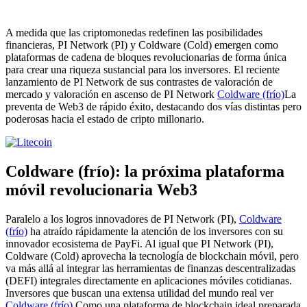
A medida que las criptomonedas redefinen las posibilidades
financieras, PI Network (PI) y Coldware (Cold) emergen como
plataformas de cadena de bloques revolucionarias de forma única
para crear una riqueza sustancial para los inversores. El reciente
lanzamiento de PI Network de sus contrastes de valoración de
mercado y valoración en ascenso de PI Network
Coldware (frío)
La
preventa de Web3 de rápido éxito, destacando dos vías distintas pero
poderosas hacia el estado de cripto millonario.
Coldware (frío): la próxima plataforma
móvil revolucionaria Web3
Paralelo a los logros innovadores de PI Network (PI),
Coldware
(frío)
ha atraído rápidamente la atención de los inversores con su
innovador ecosistema de PayFi. Al igual que PI Network (PI),
Coldware (Cold) aprovecha la tecnología de blockchain móvil, pero
va más allá al integrar las herramientas de finanzas descentralizadas
(DEFI) integrales directamente en aplicaciones móviles cotidianas.
Inversores que buscan una extensa utilidad del mundo real ver
Coldware (frío)
Como una plataforma de blockchain ideal preparada