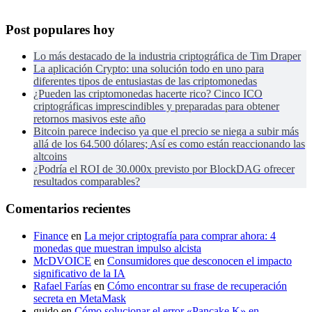
Post populares hoy
Lo más destacado de la industria criptográfica de Tim Draper
La aplicación Crypto: una solución todo en uno para
diferentes tipos de entusiastas de las criptomonedas
¿Pueden las criptomonedas hacerte rico? Cinco ICO
criptográficas imprescindibles y preparadas para obtener
retornos masivos este año
Bitcoin parece indeciso ya que el precio se niega a subir más
allá de los 64.500 dólares; Así es como están reaccionando las
altcoins
¿Podría el ROI de 30.000x previsto por BlockDAG ofrecer
resultados comparables?
Comentarios recientes
Finance
en
La mejor criptografía para comprar ahora: 4
monedas que muestran impulso alcista
McDVOICE
en
Consumidores que desconocen el impacto
significativo de la IA
Rafael Farías
en
Cómo encontrar su frase de recuperación
secreta en MetaMask
guido
en
Cómo solucionar el error «Pancake K» en