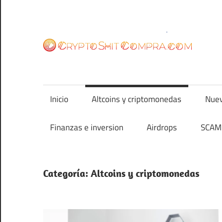
Saltar
al
contenido
cr
Inicio
Altcoins y criptomonedas
Nuev
Finanzas e inversion
Airdrops
SCAM 
Categoría:
Altcoins y criptomonedas