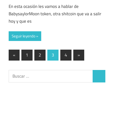
En esta ocasión les vamos a hablar de
BabysaylorMoon token, otra shitcoin que va a salir
hoy y que es
Seguir leyendo
Paginación
Entradas
Entradas
«
1
2
3
4
»
anteriores
siguientes
de
entradas
Buscar:
Buscar