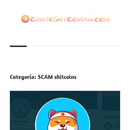
Saltar
al
contenido
cryptoshitcompra.com
Categoría:
SCAM shitcoins