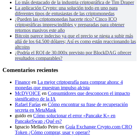
Lo más destacado de la industria criptográfica de Tim Draper
La aplicación Crypto: una solución todo en uno para
diferentes tipos de entusiastas de las criptomonedas
¿Pueden las criptomonedas hacerte rico? Cinco ICO
criptográficas imprescindibles y preparadas para obtener
retornos masivos este año
Bitcoin parece indeciso ya que el precio se niega a subir más
allá de los 64.500 dólares; Así es como están reaccionando las
altcoins
¿Podría el ROI de 30.000x previsto por BlockDAG ofrecer
resultados comparables?
Comentarios recientes
Finance
en
La mejor criptografía para comprar ahora: 4
monedas que muestran impulso alcista
McDVOICE
en
Consumidores que desconocen el impacto
significativo de la IA
Rafael Farías
en
Cómo encontrar su frase de recuperación
secreta en MetaMask
guido
en
Cómo solucionar el error «Pancake K» en
PancakeSwap ¿Qué es?
Ignacio Mellado Peiro
en
Guía Exchange Crypto.com CRO
Token ¿Cómo comprar, usar y operar?