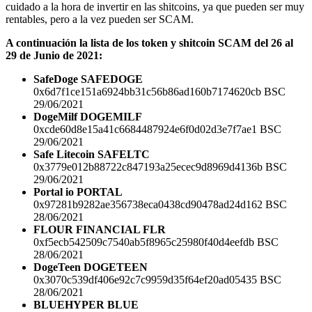
cuidado a la hora de invertir en las shitcoins, ya que pueden ser muy
rentables, pero a la vez pueden ser SCAM.
A continuación la lista de los token y shitcoin SCAM del 26 al
29 de Junio de 2021:
SafeDoge SAFEDOGE
0x6d7f1ce151a6924bb31c56b86ad160b7174620cb BSC
29/06/2021
DogeMilf DOGEMILF
0xcde60d8e15a41c6684487924e6f0d02d3e7f7ae1 BSC
29/06/2021
Safe Litecoin SAFELTC
0x3779e012b88722c847193a25ecec9d8969d4136b BSC
29/06/2021
Portal io PORTAL
0x97281b9282ae356738eca0438cd90478ad24d162 BSC
28/06/2021
FLOUR FINANCIAL FLR
0xf5ecb542509c7540ab5f8965c25980f40d4eefdb BSC
28/06/2021
DogeTeen DOGETEEN
0x3070c539df406e92c7c9959d35f64ef20ad05435 BSC
28/06/2021
BLUEHYPER BLUE