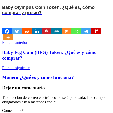
Baby Olympus Coin Token. ¿Qué es, cómo
comprar y precio?
Navegación
Entrada anterior
de
Baby Feg Coin (BFG) Token. ¿Qué es y cómo
entradas
comprar?
Entrada siguiente
Monero ¿Qué es y como funciona?
Dejar un comentario
Tu dirección de correo electrónico no será publicada.
Los campos
obligatorios están marcados con
*
Comentario
*