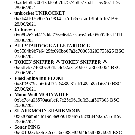
0xa8efb85c0b473d0507f87574b8b775df11bec967 BSC
28/06/2021
unirocket UNIROCKE
T
0x7b41f07696e7ec98141b7c1c6e61ae13f56fc1e7 BSC
28/06/2021
Unknown
0x08b2e3b4413ddc776e4644ceaace4b4c95092fb3 ETH
28/06/2021
ALLSTARDOGE ALLSTARDOGE
0x5584b9b7e6425fc690bb07a2d708653283755b25 BSC
27/06/2021
TOKEN SNIFFER 👃 TOKEN SNIFFER 👃
0x6dfeb774000c764facfc92a8139dc0123bef9064 BSC
27/06/2021
Floki Shiba Inu FLOKI
0x8ff6973cab60c4f55a6438a31db148ab8ada6810 BSC
27/06/2021
Moon Wolf MOONWOLF
0xbc7e4a03570aeabefc7c25c96a9efb3aaf507303 BSC
26/06/2021
SHARKMOON SHARKMOON
0x620baf5d43c19c5be6b61b04d638cb8efb025735 BSC
26/06/2021
Sonar PING
0x601023cb34e32ece56c688e499d4fe9dbd87b92f BSC