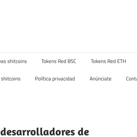
yptoshitcompra.com
as shitcoins
Tokens Red BSC
Tokens Red ETH
shitcoins
Política privacidad
Anúnciate
Cont
desarrolladores de