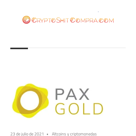
Saltar
al
contenido
cryptoshitcompra.com
23 de julio de 2021
Altcoins y criptomonedas