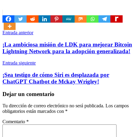
Navegación
Entrada anterior
de
¡La ambiciosa misión de LDK para mejorar Bitcoin
entradas
Lightning Network para la adopción generalizada!
Entrada siguiente
¡Sea testigo de cómo Siri es desplazada por
ChatGPT Chatbot de Mckay Wrigley!
Dejar un comentario
Tu dirección de correo electrónico no será publicada.
Los campos
obligatorios están marcados con
*
Comentario
*