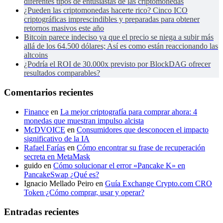
diferentes tipos de entusiastas de las criptomonedas
¿Pueden las criptomonedas hacerte rico? Cinco ICO
criptográficas imprescindibles y preparadas para obtener
retornos masivos este año
Bitcoin parece indeciso ya que el precio se niega a subir más
allá de los 64.500 dólares; Así es como están reaccionando las
altcoins
¿Podría el ROI de 30.000x previsto por BlockDAG ofrecer
resultados comparables?
Comentarios recientes
Finance
en
La mejor criptografía para comprar ahora: 4
monedas que muestran impulso alcista
McDVOICE
en
Consumidores que desconocen el impacto
significativo de la IA
Rafael Farías
en
Cómo encontrar su frase de recuperación
secreta en MetaMask
guido
en
Cómo solucionar el error «Pancake K» en
PancakeSwap ¿Qué es?
Ignacio Mellado Peiro
en
Guía Exchange Crypto.com CRO
Token ¿Cómo comprar, usar y operar?
Entradas recientes