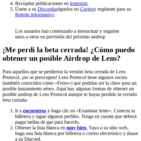
Recopilar publicaciones en
lenteport
.
Únete a su
Discordia
síguelos en
Gorjeo
y regístrate para su
Boletin informativo
.
Los usuarios han comenzado a interactuar y seguirse
unos a otros en previsión del próximo airdrop
¡Me perdí la beta cerrada! ¿Cómo puedo
obtener un posible Airdrop de Lens?
Para aquellos que se perdieron la versión beta cerrada de Lens
Protocol, ¡no se preocupen! Lens Protocol tiene algunos socios
(también conocidos como «Frens») que podrían ser la clave para un
posible lanzamiento aéreo. Aquí hay algunas formas de obtener un
posible airdrop de Lens Protocol aunque te hayas perdido la versión
beta cerrada:
Ir a
encuentros
y haga clic en «Examinar lente». Conecta tu
billetera y sigue algunos perfiles. Tenga en cuenta que deberá
pagar tarifas de gas para hacerlo.
Obtener la lista blanca en
muy bien
.
Vaya a su sitio web,
haga una lista blanca por billetera o correo electrónico y únase
a su Discord.