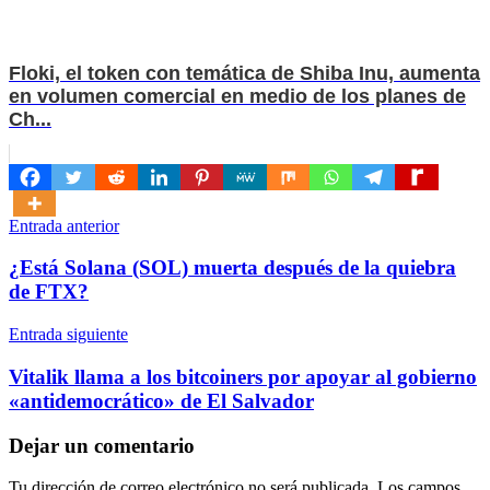
Floki, el token con temática de Shiba Inu, aumenta
en volumen comercial en medio de los planes de
Ch...
Navegación
Entrada anterior
de
¿Está Solana (SOL) muerta después de la quiebra
entradas
de FTX?
Entrada siguiente
Vitalik llama a los bitcoiners por apoyar al gobierno
«antidemocrático» de El Salvador
Dejar un comentario
Tu dirección de correo electrónico no será publicada.
Los campos