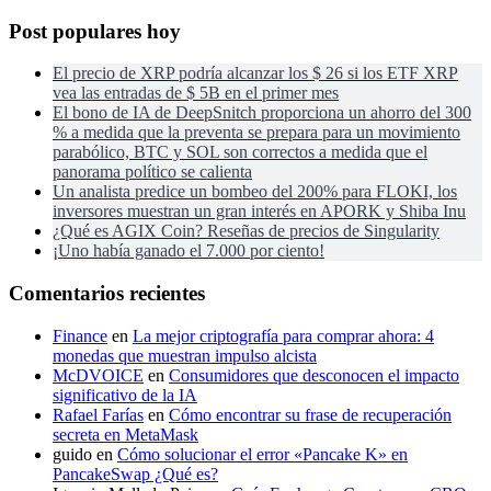
Post populares hoy
El precio de XRP podría alcanzar los $ 26 si los ETF XRP
vea las entradas de $ 5B en el primer mes
El bono de IA de DeepSnitch proporciona un ahorro del 300
% a medida que la preventa se prepara para un movimiento
parabólico, BTC y SOL son correctos a medida que el
panorama político se calienta
Un analista predice un bombeo del 200% para FLOKI, los
inversores muestran un gran interés en APORK y Shiba Inu
¿Qué es AGIX Coin? Reseñas de precios de Singularity
¡Uno había ganado el 7.000 por ciento!
Comentarios recientes
Finance
en
La mejor criptografía para comprar ahora: 4
monedas que muestran impulso alcista
McDVOICE
en
Consumidores que desconocen el impacto
significativo de la IA
Rafael Farías
en
Cómo encontrar su frase de recuperación
secreta en MetaMask
guido
en
Cómo solucionar el error «Pancake K» en
PancakeSwap ¿Qué es?