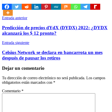
Navegación
Entrada anterior
de
Predicción de precios dYdX (DYDX) 2022: ¿DYDX
entradas
alcanzará los $ 12 pronto?
Entrada siguiente
Celsius Network se declara en bancarrota un mes
después de pausar los retiros
Dejar un comentario
Tu dirección de correo electrónico no será publicada.
Los campos
obligatorios están marcados con
*
Comentario
*