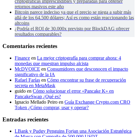
criptográficas imprescindibles y preparadas para obtener
retornos masivos este año
Bitcoin parece indeciso ya que el precio se niega a subir más
allá de los 64.500 dólares; Así es como están reaccionando las
altcoins
¿Podría el ROI de 30.000x previsto por BlockDAG ofrecer
resultados comparables?
Comentarios recientes
Finance
en
La mejor criptografía para comprar ahora: 4
monedas que muestran impulso alcista
McDVOICE
en
Consumidores que desconocen el impacto
significativo de la IA
Rafael Farías
en
Cómo encontrar su frase de recuperación
secreta en MetaMask
guido
en
Cómo solucionar el error «Pancake K» en
PancakeSwap ¿Qué es?
Ignacio Mellado Peiro
en
Guía Exchange Crypto.com CRO
Token ¿Cómo comprar, usar y operar?
Entradas recientes
LBank y Pudgy Penguins Forjan una Asociación Estratégica
de Marca con Campaña de 500.000 USDT