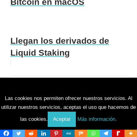
Bitcoin en macOS
Llegan los derivados de
Liquid Staking
Navegación
Entrada anterior
Porque la utilidad real triunfa sobre la especulación
de
Las cookies nos permiten ofrecer nuestros servicios. Al
Entrada siguiente
utilizar nuestros servicios, aceptas el uso que hacemos de
entradas
Reclame un 25 % adicional de tokens IPO Genie
las cookies.
Aceptar
Más información.
($IPO)