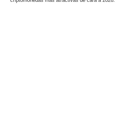
criptomonedas más atractivas de cara a 2026.