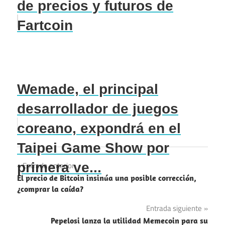
de precios y futuros de
Fartcoin
Wemade, el principal
desarrollador de juegos
coreano, expondrá en el
Taipei Game Show por
Navegación
primera ve...
Entrada anterior
El precio de Bitcoin insinúa una posible corrección,
de
¿comprar la caída?
entradas
Entrada siguiente
Pepelosi lanza la utilidad Memecoin para su