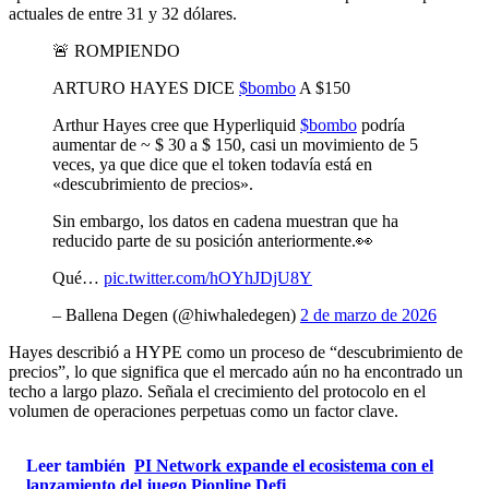
actuales de entre 31 y 32 dólares.
🚨 ROMPIENDO
ARTURO HAYES DICE
$bombo
A $150
Arthur Hayes cree que Hyperliquid
$bombo
podría
aumentar de ~ $ 30 a $ 150, casi un movimiento de 5
veces, ya que dice que el token todavía está en
«descubrimiento de precios».
Sin embargo, los datos en cadena muestran que ha
reducido parte de su posición anteriormente.👀
Qué…
pic.twitter.com/hOYhJDjU8Y
– Ballena Degen (@hiwhaledegen)
2 de marzo de 2026
Hayes describió a HYPE como un proceso de “descubrimiento de
precios”, lo que significa que el mercado aún no ha encontrado un
techo a largo plazo. Señala el crecimiento del protocolo en el
volumen de operaciones perpetuas como un factor clave.
Leer también
PI Network expande el ecosistema con el
lanzamiento del juego Pionline Defi