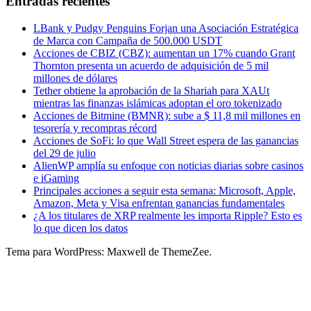
Entradas recientes
LBank y Pudgy Penguins Forjan una Asociación Estratégica
de Marca con Campaña de 500.000 USDT
Acciones de CBIZ (CBZ): aumentan un 17% cuando Grant
Thornton presenta un acuerdo de adquisición de 5 mil
millones de dólares
Tether obtiene la aprobación de la Shariah para XAUt
mientras las finanzas islámicas adoptan el oro tokenizado
Acciones de Bitmine (BMNR): sube a $ 11,8 mil millones en
tesorería y recompras récord
Acciones de SoFi: lo que Wall Street espera de las ganancias
del 29 de julio
AlienWP amplía su enfoque con noticias diarias sobre casinos
e iGaming
Principales acciones a seguir esta semana: Microsoft, Apple,
Amazon, Meta y Visa enfrentan ganancias fundamentales
¿A los titulares de XRP realmente les importa Ripple? Esto es
lo que dicen los datos
Tema para WordPress: Maxwell de ThemeZee.