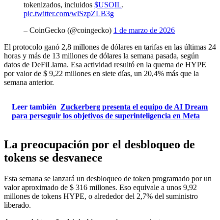
tokenizados, incluidos
$USOIL
.
pic.twitter.com/wlSzpZLB3g
– CoinGecko (@coingecko)
1 de marzo de 2026
El protocolo ganó 2,8 millones de dólares en tarifas en las últimas 24
horas y más de 13 millones de dólares la semana pasada, según
datos de DeFiLlama. Esa actividad resultó en la quema de HYPE
por valor de $ 9,22 millones en siete días, un 20,4% más que la
semana anterior.
Leer también
Zuckerberg presenta el equipo de AI Dream
para perseguir los objetivos de superinteligencia en Meta
La preocupación por el desbloqueo de
tokens se desvanece
Esta semana se lanzará un desbloqueo de token programado por un
valor aproximado de $ 316 millones. Eso equivale a unos 9,92
millones de tokens HYPE, o alrededor del 2,7% del suministro
liberado.