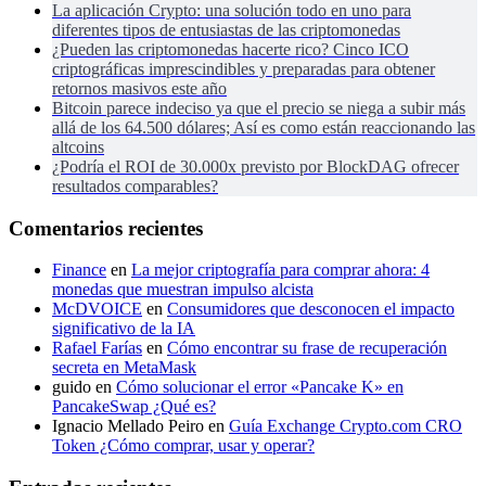
La aplicación Crypto: una solución todo en uno para
diferentes tipos de entusiastas de las criptomonedas
¿Pueden las criptomonedas hacerte rico? Cinco ICO
criptográficas imprescindibles y preparadas para obtener
retornos masivos este año
Bitcoin parece indeciso ya que el precio se niega a subir más
allá de los 64.500 dólares; Así es como están reaccionando las
altcoins
¿Podría el ROI de 30.000x previsto por BlockDAG ofrecer
resultados comparables?
Comentarios recientes
Finance
en
La mejor criptografía para comprar ahora: 4
monedas que muestran impulso alcista
McDVOICE
en
Consumidores que desconocen el impacto
significativo de la IA
Rafael Farías
en
Cómo encontrar su frase de recuperación
secreta en MetaMask
guido
en
Cómo solucionar el error «Pancake K» en
PancakeSwap ¿Qué es?
Ignacio Mellado Peiro
en
Guía Exchange Crypto.com CRO
Token ¿Cómo comprar, usar y operar?