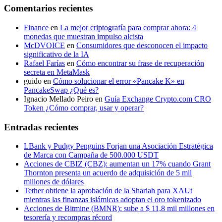
Comentarios recientes
Finance
en
La mejor criptografía para comprar ahora: 4
monedas que muestran impulso alcista
McDVOICE
en
Consumidores que desconocen el impacto
significativo de la IA
Rafael Farías
en
Cómo encontrar su frase de recuperación
secreta en MetaMask
guido
en
Cómo solucionar el error «Pancake K» en
PancakeSwap ¿Qué es?
Ignacio Mellado Peiro
en
Guía Exchange Crypto.com CRO
Token ¿Cómo comprar, usar y operar?
Entradas recientes
LBank y Pudgy Penguins Forjan una Asociación Estratégica
de Marca con Campaña de 500.000 USDT
Acciones de CBIZ (CBZ): aumentan un 17% cuando Grant
Thornton presenta un acuerdo de adquisición de 5 mil
millones de dólares
Tether obtiene la aprobación de la Shariah para XAUt
mientras las finanzas islámicas adoptan el oro tokenizado
Acciones de Bitmine (BMNR): sube a $ 11,8 mil millones en
tesorería y recompras récord