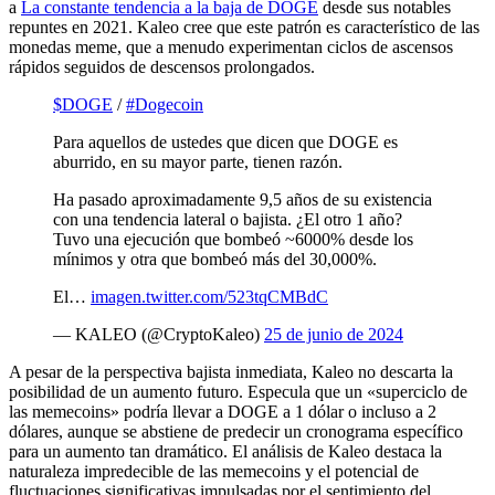
a
La constante tendencia a la baja de DOGE
desde sus notables
repuntes en 2021. Kaleo cree que este patrón es característico de las
monedas meme, que a menudo experimentan ciclos de ascensos
rápidos seguidos de descensos prolongados.
$DOGE
/
#Dogecoin
Para aquellos de ustedes que dicen que DOGE es
aburrido, en su mayor parte, tienen razón.
Ha pasado aproximadamente 9,5 años de su existencia
con una tendencia lateral o bajista. ¿El otro 1 año?
Tuvo una ejecución que bombeó ~6000% desde los
mínimos y otra que bombeó más del 30,000%.
El…
imagen.twitter.com/523tqCMBdC
— KALEO (@CryptoKaleo)
25 de junio de 2024
A pesar de la perspectiva bajista inmediata, Kaleo no descarta la
posibilidad de un aumento futuro. Especula que un «superciclo de
las memecoins» podría llevar a DOGE a 1 dólar o incluso a 2
dólares, aunque se abstiene de predecir un cronograma específico
para un aumento tan dramático. El análisis de Kaleo destaca la
naturaleza impredecible de las memecoins y el potencial de
fluctuaciones significativas impulsadas por el sentimiento del