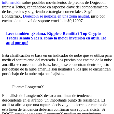
información
sobre posibles movimientos de precios de Dogecoin
frente a Tether, centrándose en aspectos clave del comportamiento
de los precios y sugiriendo estrategias comerciales. Según
LongtermX,
Dogecoin se negocia en una zona neutral,
justo por
encima de un nivel de soporte crucial de $0,12097.
Leer también
¿Solana, Ripple o Remittix? Top Crypto
Trader señala $ RTX como la mejor inversión en abril. He
aquí por qué
Esta clasificación se basa en un indicador de nube que se utiliza para
medir el sentimiento del mercado. Los precios por encima de la nube
amarilla se consideran alcistas, los que se encuentran dentro o justo
por debajo de la nube amarilla son neutrales y los que se encuentran
por debajo de la nube roja son bajistas.
Fuente: LongtermX
El análisis de LongtermX destaca una línea de tendencia
descendente en el gráfico, un importante punto de resistencia. El
analista afirma que una ruptura decisiva y un cierre por encima de
esta línea de tendencia deberían confirmar una ruptura alcista. Si
DOGE puede lograr esto, LongtermX predice un movimiento