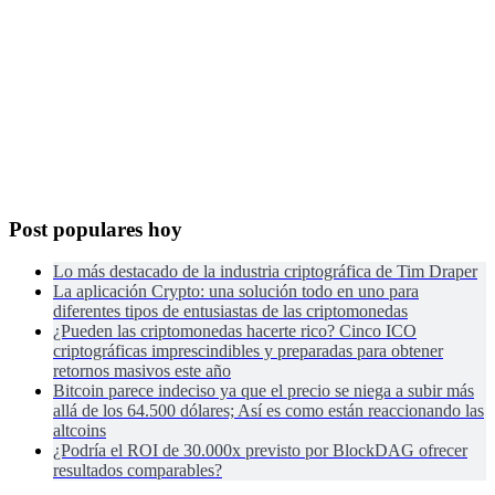
Post populares hoy
Lo más destacado de la industria criptográfica de Tim Draper
La aplicación Crypto: una solución todo en uno para
diferentes tipos de entusiastas de las criptomonedas
¿Pueden las criptomonedas hacerte rico? Cinco ICO
criptográficas imprescindibles y preparadas para obtener
retornos masivos este año
Bitcoin parece indeciso ya que el precio se niega a subir más
allá de los 64.500 dólares; Así es como están reaccionando las
altcoins
¿Podría el ROI de 30.000x previsto por BlockDAG ofrecer
resultados comparables?