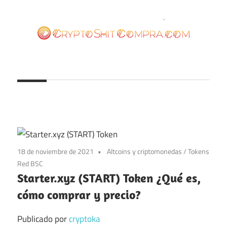
Saltar
al
contenido
cryptoshitcompra.com
18 de noviembre de 2021
Altcoins y criptomonedas
/
Tokens
Red BSC
Starter.xyz (START) Token ¿Qué es,
cómo comprar y precio?
Publicado por
cryptoka