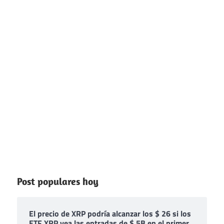
Post populares hoy
El precio de XRP podría alcanzar los $ 26 si los
ETF XRP vea las entradas de $ 5B en el primer