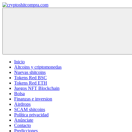
Saltar
al
cryptoshitcompra.com
contenido
Inicio
Altcoins y criptomonedas
Nuevas shitcoins
Tokens Red BSC
Tokens Red ETH
Juegos NFT Blockchain
Bolsa
Finanzas e inversion
Airdrops
SCAM shitcoins
Política privacidad
Anúnciate
Contacto
Predicciones