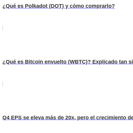
¿Qué es Polkadot (DOT) y cómo comprarlo?
¿Qué es Bitcoin envuelto (WBTC)? Explicado tan 
Q4 EPS se eleva más de 20x, pero el crecimiento de