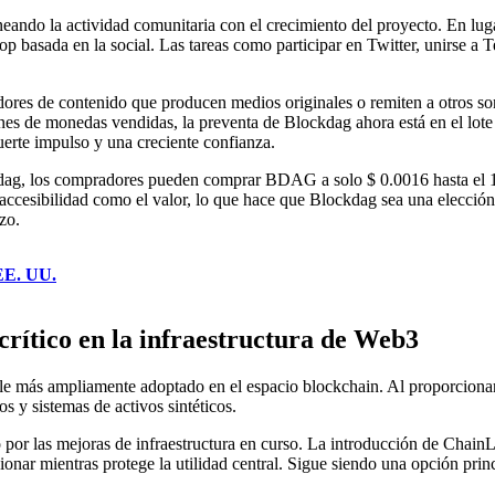
ineando la actividad comunitaria con el crecimiento del proyecto. En lug
rop basada en la social. Las tareas como participar en Twitter, unirse a
ores de contenido que producen medios originales o remiten a otros so
nes de monedas vendidas, la preventa de Blockdag ahora está en el lot
uerte impulso y una creciente confianza.
g, los compradores pueden comprar BDAG a solo $ 0.0016 hasta el 11 d
 accesibilidad como el valor, lo que hace que Blockdag sea una elección
zo.
 EE. UU.
crítico en la infraestructura de Web3
e más ampliamente adoptado en el espacio blockchain. Al proporcionar 
 y sistemas de activos sintéticos.
o por las mejoras de infraestructura en curso. La introducción de Chai
r mientras protege la utilidad central. Sigue siendo una opción princip