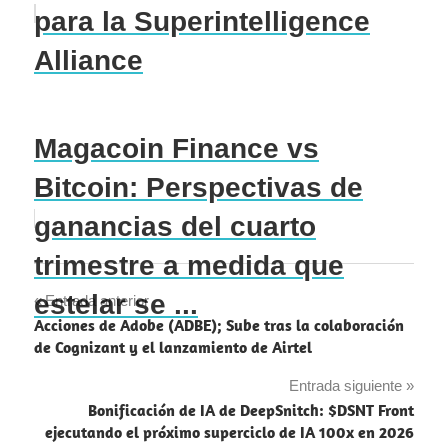
para la Superintelligence
Alliance
Magacoin Finance vs
Bitcoin: Perspectivas de
ganancias del cuarto
trimestre a medida que
estelar se ...
Navegación
Entrada anterior
Acciones de Adobe (ADBE); Sube tras la colaboración
de
de Cognizant y el lanzamiento de Airtel
entradas
Entrada siguiente
Bonificación de IA de DeepSnitch: $DSNT Front
ejecutando el próximo superciclo de IA 100x en 2026