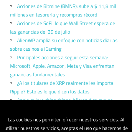
Acciones de Bitmine (BMNR): sube a $ 11,8 mil
millones en tesorería y recompras récord
Acciones de SoFi: lo que Wall Street espera de
las ganancias del 29 de julio
AlienWP amplía su enfoque con noticias diarias
sobre casinos e iGaming
Principales acciones a seguir esta semana:
Microsoft, Apple, Amazon, Meta y Visa enfrentan
ganancias fundamentales
¿A los titulares de XRP realmente les importa
Ripple? Esto es lo que dicen los datos
Apple quiere chips chinos. Micron dice que no.
Trump tiene que elegir un bando.
Las cookies nos permiten ofrecer nuestros servicios. Al
utilizar nuestros servicios, aceptas el uso que hacemos de