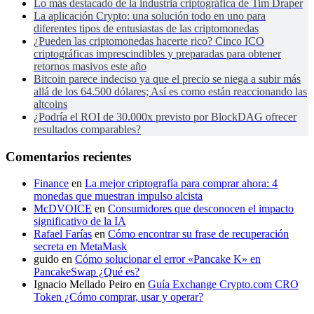
Lo más destacado de la industria criptográfica de Tim Draper
La aplicación Crypto: una solución todo en uno para
diferentes tipos de entusiastas de las criptomonedas
¿Pueden las criptomonedas hacerte rico? Cinco ICO
criptográficas imprescindibles y preparadas para obtener
retornos masivos este año
Bitcoin parece indeciso ya que el precio se niega a subir más
allá de los 64.500 dólares; Así es como están reaccionando las
altcoins
¿Podría el ROI de 30.000x previsto por BlockDAG ofrecer
resultados comparables?
Comentarios recientes
Finance
en
La mejor criptografía para comprar ahora: 4
monedas que muestran impulso alcista
McDVOICE
en
Consumidores que desconocen el impacto
significativo de la IA
Rafael Farías
en
Cómo encontrar su frase de recuperación
secreta en MetaMask
guido
en
Cómo solucionar el error «Pancake K» en
PancakeSwap ¿Qué es?
Ignacio Mellado Peiro
en
Guía Exchange Crypto.com CRO
Token ¿Cómo comprar, usar y operar?