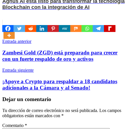
Agnus AI está listo para transformar la tecnología
Blockchain con la integración de AI
Navegación
Entrada anterior
de
Zambesi Gold (ZGD) está preparado para crecer
entradas
con un fuerte respaldo de oro y activos
Entrada siguiente
¡Apoye a Crypto para respaldar a 18 candidatos
adicionales a la Cámara y al Senado!
Dejar un comentario
Tu dirección de correo electrónico no será publicada.
Los campos
obligatorios están marcados con
*
Comentario
*