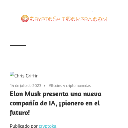
Saltar
al
contenido
cryptoshitcompra.com
14 de julio de 2023
Altcoins y criptomonedas
Elon Musk presenta una nueva
compañía de IA, ¡pionero en el
futuro!
Publicado por
cryptoka