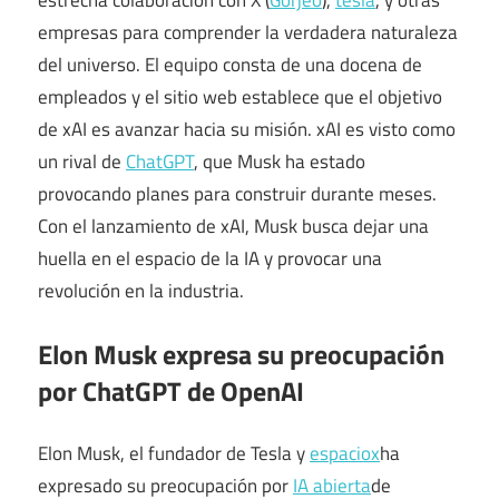
estrecha colaboración con X (
Gorjeo
),
tesla
, y otras
empresas para comprender la verdadera naturaleza
del universo. El equipo consta de una docena de
empleados y el sitio web establece que el objetivo
de xAI es avanzar hacia su misión. xAI es visto como
un rival de
ChatGPT
, que Musk ha estado
provocando planes para construir durante meses.
Con el lanzamiento de xAI, Musk busca dejar una
huella en el espacio de la IA y provocar una
revolución en la industria.
Elon Musk expresa su preocupación
por ChatGPT de OpenAI
Elon Musk, el fundador de Tesla y
espaciox
ha
expresado su preocupación por
IA abierta
de