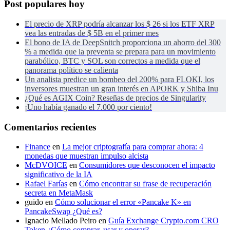
Post populares hoy
El precio de XRP podría alcanzar los $ 26 si los ETF XRP
vea las entradas de $ 5B en el primer mes
El bono de IA de DeepSnitch proporciona un ahorro del 300
% a medida que la preventa se prepara para un movimiento
parabólico, BTC y SOL son correctos a medida que el
panorama político se calienta
Un analista predice un bombeo del 200% para FLOKI, los
inversores muestran un gran interés en APORK y Shiba Inu
¿Qué es AGIX Coin? Reseñas de precios de Singularity
¡Uno había ganado el 7.000 por ciento!
Comentarios recientes
Finance
en
La mejor criptografía para comprar ahora: 4
monedas que muestran impulso alcista
McDVOICE
en
Consumidores que desconocen el impacto
significativo de la IA
Rafael Farías
en
Cómo encontrar su frase de recuperación
secreta en MetaMask
guido
en
Cómo solucionar el error «Pancake K» en
PancakeSwap ¿Qué es?
Ignacio Mellado Peiro
en
Guía Exchange Crypto.com CRO
Token ¿Cómo comprar, usar y operar?