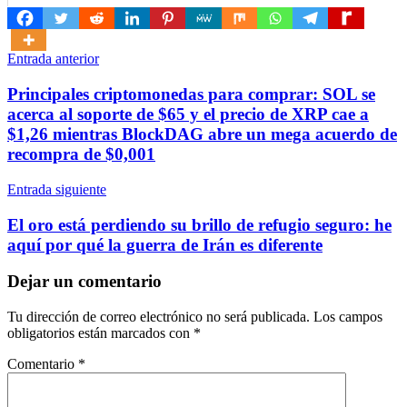
Navegación
Entrada anterior
de
Principales criptomonedas para comprar: SOL se
entradas
acerca al soporte de $65 y el precio de XRP cae a
$1,26 mientras BlockDAG abre un mega acuerdo de
recompra de $0,001
Entrada siguiente
El oro está perdiendo su brillo de refugio seguro: he
aquí por qué la guerra de Irán es diferente
Dejar un comentario
Tu dirección de correo electrónico no será publicada.
Los campos
obligatorios están marcados con
*
Comentario
*