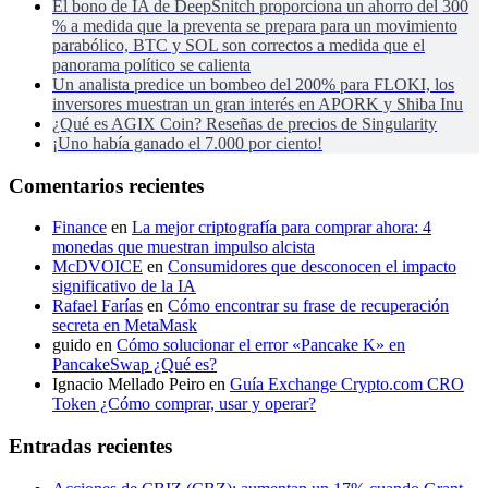
El bono de IA de DeepSnitch proporciona un ahorro del 300
% a medida que la preventa se prepara para un movimiento
parabólico, BTC y SOL son correctos a medida que el
panorama político se calienta
Un analista predice un bombeo del 200% para FLOKI, los
inversores muestran un gran interés en APORK y Shiba Inu
¿Qué es AGIX Coin? Reseñas de precios de Singularity
¡Uno había ganado el 7.000 por ciento!
Comentarios recientes
Finance
en
La mejor criptografía para comprar ahora: 4
monedas que muestran impulso alcista
McDVOICE
en
Consumidores que desconocen el impacto
significativo de la IA
Rafael Farías
en
Cómo encontrar su frase de recuperación
secreta en MetaMask
guido
en
Cómo solucionar el error «Pancake K» en
PancakeSwap ¿Qué es?
Ignacio Mellado Peiro
en
Guía Exchange Crypto.com CRO
Token ¿Cómo comprar, usar y operar?
Entradas recientes