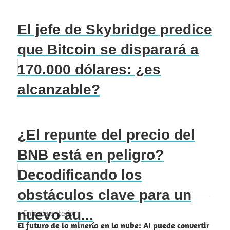
El jefe de Skybridge predice
que Bitcoin se disparará a
170.000 dólares: ¿es
alcanzable?
¿El repunte del precio del
BNB está en peligro?
Decodificando los
obstáculos clave para un
Navegación
nuevo au...
Entrada anterior
El futuro de la minería en la nube: AI puede convertir