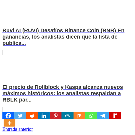
Ruvi AI (RUVI) Desafíos Binance Coin (BNB) En
ganancias, los analistas dicen que la lista de
publica...
El precio de Rollblock y Kaspa alcanza nuevos
máximos históricos: los analistas respaldan a
RBLK par...
Navegación
Entrada anterior