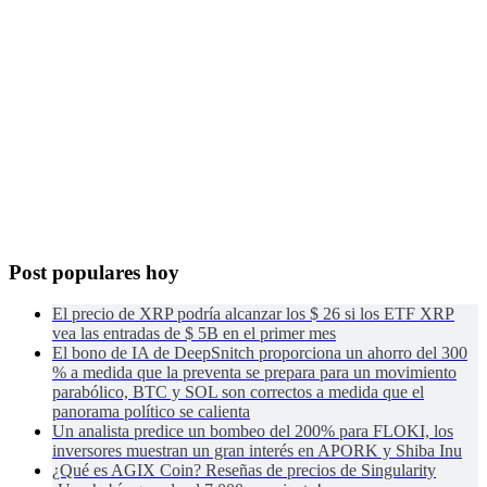
Post populares hoy
El precio de XRP podría alcanzar los $ 26 si los ETF XRP
vea las entradas de $ 5B en el primer mes
El bono de IA de DeepSnitch proporciona un ahorro del 300
% a medida que la preventa se prepara para un movimiento
parabólico, BTC y SOL son correctos a medida que el
panorama político se calienta
Un analista predice un bombeo del 200% para FLOKI, los
inversores muestran un gran interés en APORK y Shiba Inu
¿Qué es AGIX Coin? Reseñas de precios de Singularity