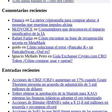
¡Uno había ganado el 7.000 por ciento!
Comentarios recientes
Finance
en
La mejor criptografía para comprar ahora: 4
monedas que muestran impulso alcista
McDVOICE
en
Consumidores que desconocen el impacto
significativo de la IA
Rafael Farías
en
Cómo encontrar su frase de recuperación
secreta en MetaMask
guido
en
Cómo solucionar el error «Pancake K» en
PancakeSwap ¿Qué es?
Ignacio Mellado Peiro
en
Guía Exchange Crypto.com CRO
Token ¿Cómo comprar, usar y operar?
Entradas recientes
Acciones de CBIZ (CBZ): aumentan un 17% cuando Grant
Thornton presenta un acuerdo de adquisición de 5 mil
millones de dólares
Tether obtiene la aprobación de la Shariah para XAUt
mientras las finanzas islámicas adoptan el oro tokenizado
Acciones de Bitmine (BMNR): sube a $ 11,8 mil millones en
tesorería y recompras récord
Acciones de SoFi: lo que Wall Street espera de las ganancias