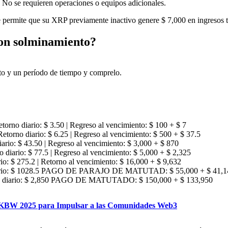
; No se requieren operaciones o equipos adicionales.
e permite que su XRP previamente inactivo genere $ 7,000 en ingresos t
on solminamiento?
sto y un período de tiempo y comprelo.
Retorno diario: $ 3.50 | Regreso al vencimiento: $ 100 + $ 7
 Retorno diario: $ 6.25 | Regreso al vencimiento: $ 500 + $ 37.5
diario: $ 43.50 | Regreso al vencimiento: $ 3,000 + $ 870
o diario: $ 77.5 | Regreso al vencimiento: $ 5,000 + $ 2,325
rio: $ 275.2 | Retorno al vencimiento: $ 16,000 + $ 9,632
no diario: $ 1028.5 PAGO DE PARAJO DE MATUTAD: $ 55,000 + $ 41,1
 Pago diario: $ 2,850 PAGO DE MATUTADO: $ 150,000 + $ 133,950
n KBW 2025 para Impulsar a las Comunidades Web3