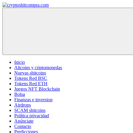
Saltar
al
cryptoshitcompra.com
contenido
Inicio
Altcoins y criptomonedas
Nuevas shitcoins
Tokens Red BSC
Tokens Red ETH
Juegos NFT Blockchain
Bolsa
Finanzas e inversion
Airdrops
SCAM shitcoins
Política privacidad
Anúnciate
Contacto
Predicciones