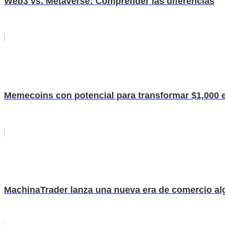
Web3 vs. Metaverse: Comprender las diferencias
Memecoins con potencial para transformar $1,000 
MachinaTrader lanza una nueva era de comercio alg