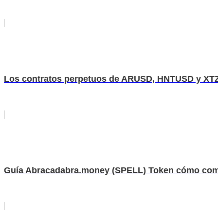
Los contratos perpetuos de ARUSD, HNTUSD y XTZUS
Guía Abracadabra.money (SPELL) Token cómo comp