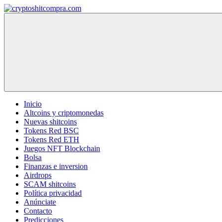
Saltar
al
cryptoshitcompra.com
contenido
Inicio
Altcoins y criptomonedas
Nuevas shitcoins
Tokens Red BSC
Tokens Red ETH
Juegos NFT Blockchain
Bolsa
Finanzas e inversion
Airdrops
SCAM shitcoins
Política privacidad
Anúnciate
Contacto
Predicciones