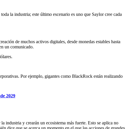
toda la industria; este último escenario es uno que Saylor cree cada
reación de muchos activos digitales, desde monedas estables hasta
o en un comunicado.
ólares.
 corporativas. Por ejemplo, gigantes como BlackRock están realizando
 de 2029
la industria y crearán un ecosistema más fuerte. Esto se aplica no
mbién dice que se acerca un momento en el que las acciones de grandes