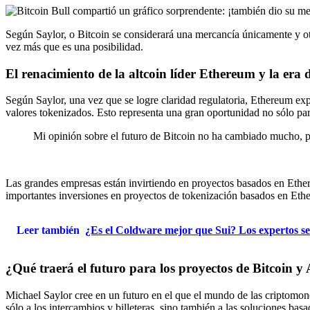
Según Saylor, o Bitcoin se considerará una mercancía únicamente y otr
vez más que es una posibilidad.
El renacimiento de la altcoin líder Ethereum y la era 
Según Saylor, una vez que se logre claridad regulatoria, Ethereum ex
valores tokenizados. Esto representa una gran oportunidad no sólo pa
Mi opinión sobre el futuro de Bitcoin no ha cambiado mucho, pe
Las grandes empresas están invirtiendo en proyectos basados ​​en Ethe
importantes inversiones en proyectos de tokenización basados ​​en Eth
Leer también
¿Es el Coldware mejor que Sui? Los expertos se 
¿Qué traerá el futuro para los proyectos de Bitcoin y 
Michael Saylor cree en un futuro en el que el mundo de las criptomone
sólo a los intercambios y billeteras, sino también a las soluciones b