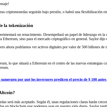
as criptomonedas seguirán bajo presión, o habrá una flexibilización en 
de la tokenización
perimentará un renacimiento. Desempeñará un papel de liderazgo en la c
ra Ethereum, sino para el mercado criptográfico en general. Saylor dij
ro ahora podríamos ver activos digitales por valor de 500 billones de d
reum, lo que situará a Ethereum en el centro de las nuevas estrategias
ereum.
sumergen por qué los inversores predicen el precio de $ 100 antes
Altcoin?
das será más aceptado. Según él, unas regulaciones claras harán crecer 
asadas en blockchain que podemos usar en nuestra vida diaria. Saylor ta