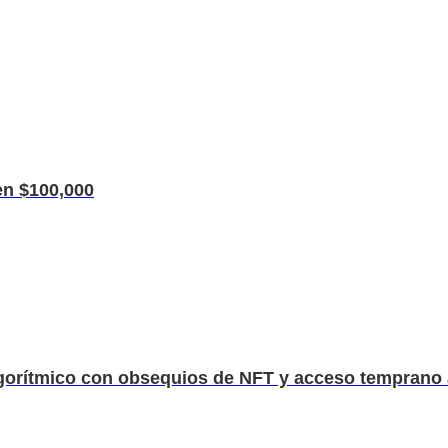
en $100,000
orítmico con obsequios de NFT y acceso temprano a 