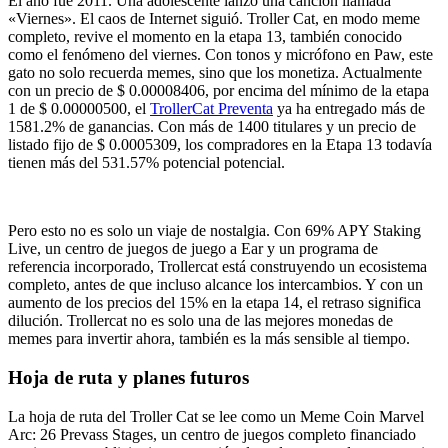
El año fue 2011. Una adolescente lanzó una canción llamada
«Viernes». El caos de Internet siguió. Troller Cat, en modo meme
completo, revive el momento en la etapa 13, también conocido
como el fenómeno del viernes. Con tonos y micrófono en Paw, este
gato no solo recuerda memes, sino que los monetiza. Actualmente
con un precio de $ 0.00008406, por encima del mínimo de la etapa
1 de $ 0.00000500, el
TrollerCat Preventa
ya ha entregado más de
1581.2% de ganancias. Con más de 1400 titulares y un precio de
listado fijo de $ 0.0005309, los compradores en la Etapa 13 todavía
tienen más del 531.57% potencial potencial.
Pero esto no es solo un viaje de nostalgia. Con 69% APY Staking
Live, un centro de juegos de juego a Ear y un programa de
referencia incorporado, Trollercat está construyendo un ecosistema
completo, antes de que incluso alcance los intercambios. Y con un
aumento de los precios del 15% en la etapa 14, el retraso significa
dilución. Trollercat no es solo una de las mejores monedas de
memes para invertir ahora, también es la más sensible al tiempo.
Hoja de ruta y planes futuros
La hoja de ruta del Troller Cat se lee como un Meme Coin Marvel
Arc: 26 Prevass Stages, un centro de juegos completo financiado