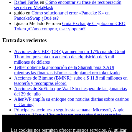
Rafael Farías
en
Cómo encontrar su frase de recuperación
secreta en MetaMask
guido
en
Cómo solucionar el error «Pancake K» en
PancakeSwap ¿Qué es?
Ignacio Mellado Peiro
en
Guía Exchange Crypto.com CRO
Token ¿Cómo comprar, usar y operar?
Entradas recientes
Acciones de CBIZ (CBZ): aumentan un 17% cuando Grant
Thornton presenta un acuerdo de adquisición de 5 mil
millones de dólares
Tether obtiene la aprobación de la Shariah para XAUt
mientras las finanzas islámicas adoptan el oro tokenizado
Acciones de Bitmine (BMNR): sube a $ 11,8 mil millones en
tesorería y recompras récord
Acciones de SoFi: lo que Wall Street espera de las ganancias
del 29 de julio
AlienWP amplía su enfoque con noticias diarias sobre casinos
e iGaming
Principales acciones a seguir esta semana: Microsoft, Apple,
Amazon, Meta y Visa enfrentan ganancias fundamentales
¿A los titulares de XRP realmente les importa Ripple? Esto es
lo que dicen los datos
Las cookies nos permiten ofrecer nuestros servicios. Al utilizar
Apple quiere chips chinos. Micron dice que no. Trump tiene