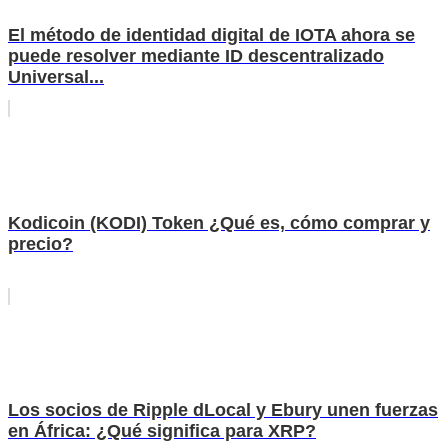
El método de identidad digital de IOTA ahora se
puede resolver mediante ID descentralizado
Universal...
Kodicoin (KODI) Token ¿Qué es, cómo comprar y
precio?
Los socios de Ripple dLocal y Ebury unen fuerzas
en África: ¿Qué significa para XRP?