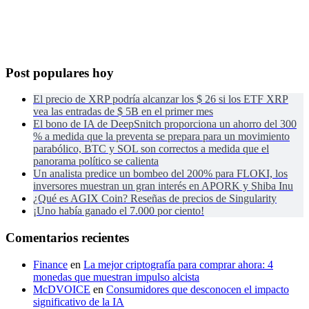
Post populares hoy
El precio de XRP podría alcanzar los $ 26 si los ETF XRP
vea las entradas de $ 5B en el primer mes
El bono de IA de DeepSnitch proporciona un ahorro del 300
% a medida que la preventa se prepara para un movimiento
parabólico, BTC y SOL son correctos a medida que el
panorama político se calienta
Un analista predice un bombeo del 200% para FLOKI, los
inversores muestran un gran interés en APORK y Shiba Inu
¿Qué es AGIX Coin? Reseñas de precios de Singularity
¡Uno había ganado el 7.000 por ciento!
Comentarios recientes
Finance
en
La mejor criptografía para comprar ahora: 4
monedas que muestran impulso alcista
McDVOICE
en
Consumidores que desconocen el impacto
significativo de la IA