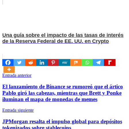
Una guía sobre el impacto de las tasas de interés
de la Reserva Federal de EE. UU. en Crypto
Navegación
Entrada anterior
de
El lanzamiento de Binance se rumoreó que el ártico
entradas
Pablo giró las cabezas, mientras que Brett y Ponke
iluminan el mapa de monedas de memes
Entrada siguiente
JPMorgan resalta el impulso global para depósitos
tokenizados sobre stablecoins