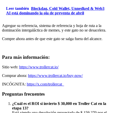
Leer también
Blockdag, Cold Wallet, Unnedked & Web3
AI está dominando la ola de preventa de abril
Agregue su referencia, sistema de referencia y hoja de ruta a la
dominación intergaláctica de memes, y este gato no se desacelera.
Compre ahora antes de que este gato se salga fuera del alcance.
Para más información:
Sitio web:
https://www.trollercat.io/
Comprar ahora:
https://www.trollercat.io/buy-now/
INCÓGNITA:
https://x.com/trollercat_
Preguntas frecuentes
¿Cuál es el ROI si invierto $ 30,000 en Troller Cat en la
etapa 13?
Está viendo una devolución proyectada de $ 159,270 por el