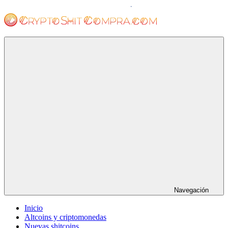
Saltar
al
contenido
cryptoshitcompra.com
Navegación
Inicio
Altcoins y criptomonedas
Nuevas shitcoins