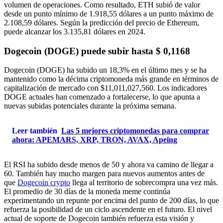
volumen de operaciones. Como resultado, ETH subió de valor
desde un punto mínimo de 1.918,55 dólares a un punto máximo de
2.108,59 dólares. Según la predicción del precio de Ethereum,
puede alcanzar los 3.135,81 dólares en 2024.
Dogecoin (DOGE) puede subir hasta $ 0,1168
Dogecoin (DOGE) ha subido un 18,3% en el último mes y se ha
mantenido como la décima criptomoneda más grande en términos de
capitalización de mercado con $11,011,027,560. Los indicadores
DOGE actuales han comenzado a fortalecerse, lo que apunta a
nuevas subidas potenciales durante la próxima semana.
Leer también
Las 5 mejores criptomonedas para comprar
ahora: APEMARS, XRP, TRON, AVAX, Apeing
El RSI ha subido desde menos de 50 y ahora va camino de llegar a
60. También hay mucho margen para nuevos aumentos antes de
que
Dogecoin crypto
llega al territorio de sobrecompra una vez más.
El promedio de 30 días de la moneda meme continúa
experimentando un repunte por encima del punto de 200 días, lo que
refuerza la posibilidad de un ciclo ascendente en el futuro. El nivel
actual de soporte de Dogecoin también refuerza esta visión y