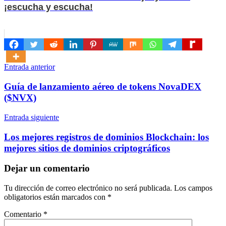
¡escucha y escucha!
Navegación
Entrada anterior
de
Guía de lanzamiento aéreo de tokens NovaDEX
entradas
($NVX)
Entrada siguiente
Los mejores registros de dominios Blockchain: los
mejores sitios de dominios criptográficos
Dejar un comentario
Tu dirección de correo electrónico no será publicada.
Los campos
obligatorios están marcados con
*
Comentario
*