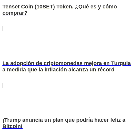
Tenset Coin (10SET) Token. ¿Qué es y cómo
comprar?
La adopción de criptomonedas mejora en Turquía
a medida que la inflación alcanza un récord
¡Trump anuncia un plan que podría hacer feliz a
Bitcoin!