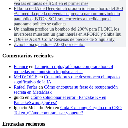
vea las entradas de $ 5B en el primer mes
El bono de IA de DeepSnitch proporciona un ahorro del 300
% a medida que la preventa se prepara para un movimiento
parabólico, BTC y SOL son correctos a medida que el
panorama político se calienta
Un analista predice un bombeo del 200% para FLOKI, los
inversores muestran un gran interés en APORK y Shiba Inu
¿Qué es AGIX Coin? Reseñas de precios de Singularity
¡Uno había ganado el 7.000 por ciento!
Comentarios recientes
Finance
en
La mejor criptografía para comprar ahora: 4
monedas que muestran impulso alcista
McDVOICE
en
Consumidores que desconocen el impacto
significativo de la IA
Rafael Farías
en
Cómo encontrar su frase de recuperación
secreta en MetaMask
guido
en
Cómo solucionar el error «Pancake K» en
PancakeSwap ¿Qué es?
Ignacio Mellado Peiro
en
Guía Exchange Crypto.com CRO
Token ¿Cómo comprar, usar y operar?
Entradas recientes