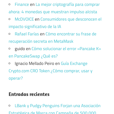
Finance
en
La mejor criptografía para comprar
ahora: 4 monedas que muestran impulso alcista
McDVOICE
en
Consumidores que desconocen el
impacto significativo de la IA
Rafael Farías
en
Cómo encontrar su frase de
recuperación secreta en MetaMask
guido
en
Cómo solucionar el error «Pancake K»
en PancakeSwap ¿Qué es?
Ignacio Mellado Peiro
en
Guía Exchange
Crypto.com CRO Token ¿Cómo comprar, usar y
operar?
Entradas recientes
LBank y Pudgy Penguins Forjan una Asociación
Estratégica de Marca con Campaña de 500.000