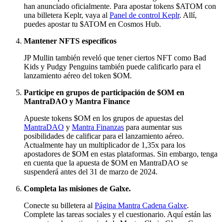
han anunciado oficialmente. Para apostar tokens $ATOM con
una billetera Keplr, vaya al
Panel de control Keplr
. Allí,
puedes apostar tu $ATOM en Cosmos Hub.
Mantener NFTS específicos
JP Mullin también reveló que tener ciertos NFT como Bad
Kids y Pudgy Penguins también puede calificarlo para el
lanzamiento aéreo del token $OM.
Participe en grupos de participación de $OM en
MantraDAO y Mantra Finance
Apueste tokens $OM en los grupos de apuestas del
MantraDAO
y
Mantra Finanzas
para aumentar sus
posibilidades de calificar para el lanzamiento aéreo.
Actualmente hay un multiplicador de 1,35x para los
apostadores de $OM en estas plataformas. Sin embargo, tenga
en cuenta que la apuesta de $OM en MantraDAO se
suspenderá antes del 31 de marzo de 2024.
Completa las misiones de Galxe.
Conecte su billetera al
Página Mantra Cadena Galxe
.
Complete las tareas sociales y el cuestionario. Aquí están las