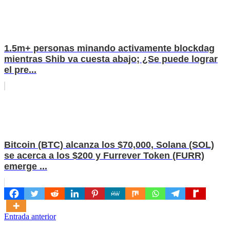
1.5m+ personas minando activamente blockdag
mientras Shib va ​​cuesta abajo; ¿Se puede lograr
el pre...
Bitcoin (BTC) alcanza los $70,000, Solana (SOL)
se acerca a los $200 y Furrever Token (FURR)
emerge ...
Navegación
Entrada anterior