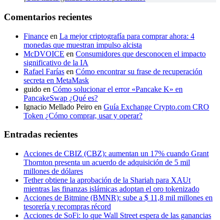
Comentarios recientes
Finance
en
La mejor criptografía para comprar ahora: 4
monedas que muestran impulso alcista
McDVOICE
en
Consumidores que desconocen el impacto
significativo de la IA
Rafael Farías
en
Cómo encontrar su frase de recuperación
secreta en MetaMask
guido
en
Cómo solucionar el error «Pancake K» en
PancakeSwap ¿Qué es?
Ignacio Mellado Peiro
en
Guía Exchange Crypto.com CRO
Token ¿Cómo comprar, usar y operar?
Entradas recientes
Acciones de CBIZ (CBZ): aumentan un 17% cuando Grant
Thornton presenta un acuerdo de adquisición de 5 mil
millones de dólares
Tether obtiene la aprobación de la Shariah para XAUt
mientras las finanzas islámicas adoptan el oro tokenizado
Acciones de Bitmine (BMNR): sube a $ 11,8 mil millones en
tesorería y recompras récord
Acciones de SoFi: lo que Wall Street espera de las ganancias