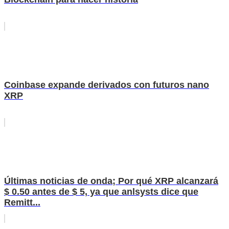
Coinbase expande derivados con futuros nano
XRP
Últimas noticias de onda; Por qué XRP alcanzará
$ 0.50 antes de $ 5, ya que anlsysts dice que
Remitt...