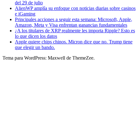
del 29 de julio
AlienWP amplía su enfoque con noticias diarias sobre casinos
e iGaming
Principales acciones a seguir esta semana: Microsoft, Apple,
Amazon, Meta y Visa enfrentan ganancias fundamentales
¿A los titulares de XRP realmente les importa Ripple? Esto es
lo que dicen los datos
Apple quiere chips chinos. Micron dice que no. Trump tiene
que elegir un bando.
Tema para WordPress: Maxwell de ThemeZee.