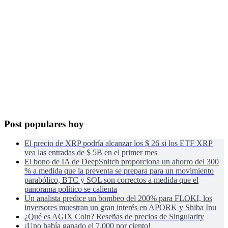
Post populares hoy
El precio de XRP podría alcanzar los $ 26 si los ETF XRP
vea las entradas de $ 5B en el primer mes
El bono de IA de DeepSnitch proporciona un ahorro del 300
% a medida que la preventa se prepara para un movimiento
parabólico, BTC y SOL son correctos a medida que el
panorama político se calienta
Un analista predice un bombeo del 200% para FLOKI, los
inversores muestran un gran interés en APORK y Shiba Inu
¿Qué es AGIX Coin? Reseñas de precios de Singularity
¡Uno había ganado el 7.000 por ciento!