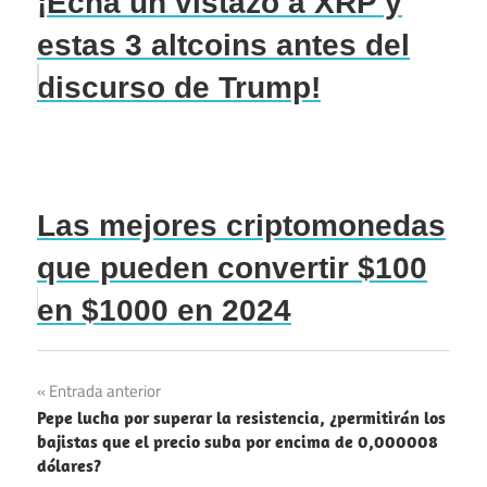
¡Echa un vistazo a XRP y
estas 3 altcoins antes del
discurso de Trump!
Las mejores criptomonedas
que pueden convertir $100
en $1000 en 2024
Navegación
Entrada anterior
Pepe lucha por superar la resistencia, ¿permitirán los
de
bajistas que el precio suba por encima de 0,000008
dólares?
entradas