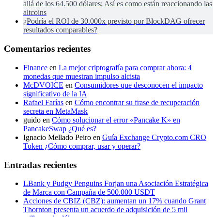
allá de los 64.500 dólares; Así es como están reaccionando las
altcoins
¿Podría el ROI de 30.000x previsto por BlockDAG ofrecer
resultados comparables?
Comentarios recientes
Finance
en
La mejor criptografía para comprar ahora: 4
monedas que muestran impulso alcista
McDVOICE
en
Consumidores que desconocen el impacto
significativo de la IA
Rafael Farías
en
Cómo encontrar su frase de recuperación
secreta en MetaMask
guido
en
Cómo solucionar el error «Pancake K» en
PancakeSwap ¿Qué es?
Ignacio Mellado Peiro
en
Guía Exchange Crypto.com CRO
Token ¿Cómo comprar, usar y operar?
Entradas recientes
LBank y Pudgy Penguins Forjan una Asociación Estratégica
de Marca con Campaña de 500.000 USDT
Acciones de CBIZ (CBZ): aumentan un 17% cuando Grant
Thornton presenta un acuerdo de adquisición de 5 mil