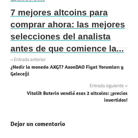
7 mejores altcoins para
comprar ahora: las mejores
selecciones del analista
antes de que comience la...
Navegación
Entrada anterior
¿Nedir la moneda AXGT? AxonDAO Fiyat Yorumları y
de
Geleceği
entradas
Entrada siguiente
Vitalik Buterin vendió esas 2 altcoins: ¡precios
invertidos!
Dejar un comentario