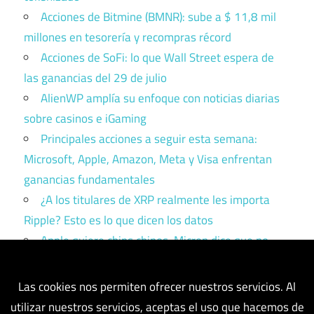
Acciones de Bitmine (BMNR): sube a $ 11,8 mil
millones en tesorería y recompras récord
Acciones de SoFi: lo que Wall Street espera de
las ganancias del 29 de julio
AlienWP amplía su enfoque con noticias diarias
sobre casinos e iGaming
Principales acciones a seguir esta semana:
Microsoft, Apple, Amazon, Meta y Visa enfrentan
ganancias fundamentales
¿A los titulares de XRP realmente les importa
Ripple? Esto es lo que dicen los datos
Apple quiere chips chinos. Micron dice que no.
Trump tiene que elegir un bando.
Las cookies nos permiten ofrecer nuestros servicios. Al
utilizar nuestros servicios, aceptas el uso que hacemos de