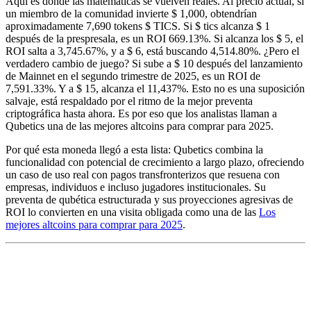
Aquí es donde las matemáticas se vuelven reales. Al precio actual, si
un miembro de la comunidad invierte $ 1,000, obtendrían
aproximadamente 7,690 tokens $ TICS. Si $ tics alcanza $ 1
después de la prespresala, es un ROI 669.13%. Si alcanza los $ 5, el
ROI salta a 3,745.67%, y a $ 6, está buscando 4,514.80%. ¿Pero el
verdadero cambio de juego? Si sube a $ 10 después del lanzamiento
de Mainnet en el segundo trimestre de 2025, es un ROI de
7,591.33%. Y a $ 15, alcanza el 11,437%. Esto no es una suposición
salvaje, está respaldado por el ritmo de la mejor preventa
criptográfica hasta ahora. Es por eso que los analistas llaman a
Qubetics una de las mejores altcoins para comprar para 2025.
Por qué esta moneda llegó a esta lista: Qubetics combina la
funcionalidad con potencial de crecimiento a largo plazo, ofreciendo
un caso de uso real con pagos transfronterizos que resuena con
empresas, individuos e incluso jugadores institucionales. Su
preventa de qubética estructurada y sus proyecciones agresivas de
ROI lo convierten en una visita obligada como una de las
Los
mejores altcoins para comprar para 2025
.