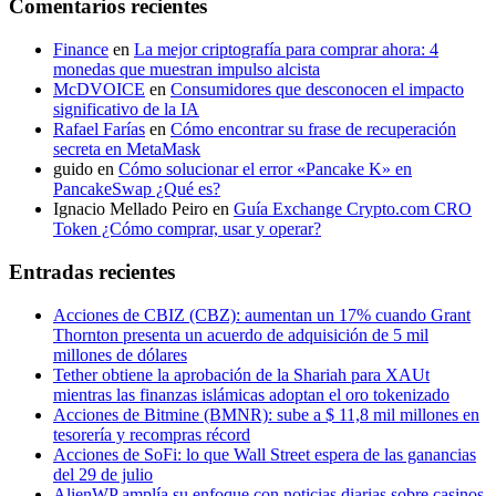
Comentarios recientes
Finance
en
La mejor criptografía para comprar ahora: 4
monedas que muestran impulso alcista
McDVOICE
en
Consumidores que desconocen el impacto
significativo de la IA
Rafael Farías
en
Cómo encontrar su frase de recuperación
secreta en MetaMask
guido
en
Cómo solucionar el error «Pancake K» en
PancakeSwap ¿Qué es?
Ignacio Mellado Peiro
en
Guía Exchange Crypto.com CRO
Token ¿Cómo comprar, usar y operar?
Entradas recientes
Acciones de CBIZ (CBZ): aumentan un 17% cuando Grant
Thornton presenta un acuerdo de adquisición de 5 mil
millones de dólares
Tether obtiene la aprobación de la Shariah para XAUt
mientras las finanzas islámicas adoptan el oro tokenizado
Acciones de Bitmine (BMNR): sube a $ 11,8 mil millones en
tesorería y recompras récord
Acciones de SoFi: lo que Wall Street espera de las ganancias
del 29 de julio
AlienWP amplía su enfoque con noticias diarias sobre casinos