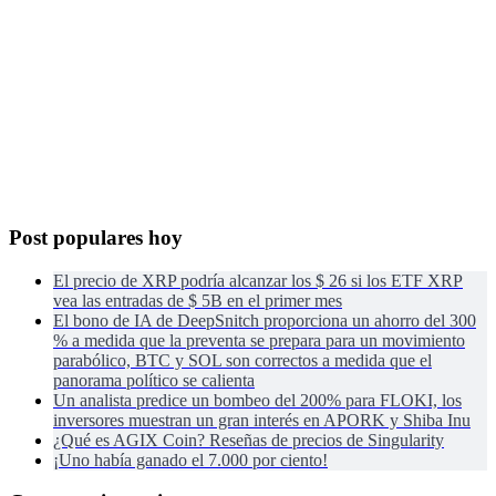
Post populares hoy
El precio de XRP podría alcanzar los $ 26 si los ETF XRP
vea las entradas de $ 5B en el primer mes
El bono de IA de DeepSnitch proporciona un ahorro del 300
% a medida que la preventa se prepara para un movimiento
parabólico, BTC y SOL son correctos a medida que el
panorama político se calienta
Un analista predice un bombeo del 200% para FLOKI, los
inversores muestran un gran interés en APORK y Shiba Inu
¿Qué es AGIX Coin? Reseñas de precios de Singularity
¡Uno había ganado el 7.000 por ciento!