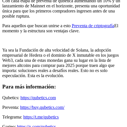
Con cada etapa de preventa de qubética aumentando un 10% y un
lanzamiento de Mainnet en el horizonte, presenta una oportunidad
única para que los primeros compradores ingresen antes de una
posible ruptura.
Para aquellos que buscan unirse a esto
Preventa de criptografía
El
momento y la estructura son ventajas clave.
Ya sea la Fundación de alta velocidad de Solana, la adopción
empresarial de Hedera o el dominio de X inmutable en los juegos
Web3, cada una de estas monedas gana su lugar en la lista de
mejores altcoins para comprar para 2025 porque traen algo que
importa: soluciones reales a desafíos reales. Esto no es solo
especulación. Esta es la evolución.
Para más información:
Qubetics:
https://qubetics.com
Preventa:
https://buy.qubetics.com/
Telegrama:
https://t.me/qubetics
Gorjeo:
https://x.com/qubetics