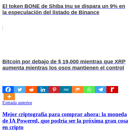
El token BONE de Shiba Inu se dispara un 9% en
la especulación del listado de Binance
Bitcoin por debajo de $ 19,000 mientras que XRP
aumenta mientras los osos mantienen el control
Navegación
Entrada anterior
de
Mejor criptografía para comprar ahora: la moneda
entradas
de IA Powered, que podría ser la próxima gran cosa
en cripto