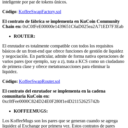
inteligente por par de tokens únicos.
Código
:
KoffeeSwapFactory.sol
El contrato de fábrica se implementa en KuCoin Community
Chain en:
0xC0fFeE00000e1439651C6aD025ea2A71ED7F3Eab
ROUTER:
El enrutador es totalmente compatible con todos los requisitos
básicos de un front-end que ofrece funciones de gestión de liquidez
y negociación. En particular, admite de forma nativa operaciones de
varios pares (por ejemplo, xay a z), trata a KCS como un ciudadano
de primera clase y ofrece metatransacciones para eliminar la
liquidez.
Código:
KoffeeSwapRouter.sol
El contrato del enrutador se implementa en la cadena
comunitaria KuCoin en:
0xc0fFee0000C824D24E0F280f1e4D21152625742b
KOFFEEMUGS:
Los KoffeeMugs son los pares que se generan cuando se agrega
liquidez al Exchange por primera vez. Estos contratos de pares