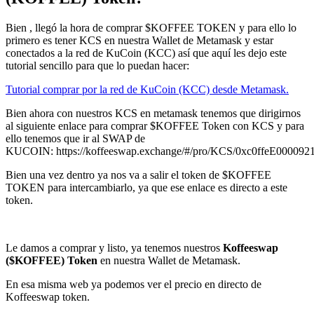
Bien , llegó la hora de comprar $KOFFEE TOKEN y para ello lo
primero es tener KCS en nuestra Wallet de Metamask y estar
conectados a la red de KuCoin (KCC) así que aquí les dejo este
tutorial sencillo para que lo puedan hacer:
Tutorial comprar por la red de KuCoin (KCC) desde Metamask.
Bien ahora con nuestros KCS en metamask tenemos que dirigirnos
al siguiente enlace para comprar $KOFFEE Token con KCS y para
ello tenemos que ir al SWAP de
KUCOIN: https://koffeeswap.exchange/#/pro/KCS/0xc0ffeE000
Bien una vez dentro ya nos va a salir el token de $KOFFEE
TOKEN para intercambiarlo, ya que ese enlace es directo a este
token.
Le damos a comprar y listo, ya tenemos nuestros
Koffeeswap
($KOFFEE) Token
en nuestra Wallet de Metamask.
En esa misma web ya podemos ver el precio en directo de
Koffeeswap token.