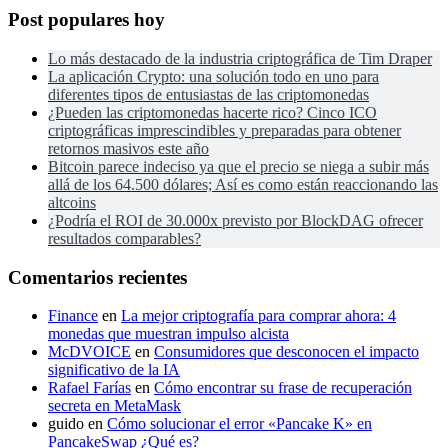
Post populares hoy
Lo más destacado de la industria criptográfica de Tim Draper
La aplicación Crypto: una solución todo en uno para
diferentes tipos de entusiastas de las criptomonedas
¿Pueden las criptomonedas hacerte rico? Cinco ICO
criptográficas imprescindibles y preparadas para obtener
retornos masivos este año
Bitcoin parece indeciso ya que el precio se niega a subir más
allá de los 64.500 dólares; Así es como están reaccionando las
altcoins
¿Podría el ROI de 30.000x previsto por BlockDAG ofrecer
resultados comparables?
Comentarios recientes
Finance
en
La mejor criptografía para comprar ahora: 4
monedas que muestran impulso alcista
McDVOICE
en
Consumidores que desconocen el impacto
significativo de la IA
Rafael Farías
en
Cómo encontrar su frase de recuperación
secreta en MetaMask
guido
en
Cómo solucionar el error «Pancake K» en
PancakeSwap ¿Qué es?