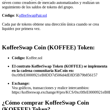
sirven como creadores de mercado automatizados y realizan un
seguimiento de los saldos de tokens del grupo.
Código
: K
offeeSwapPair.sol
Cada par de tokens obtiene una dirección única cuando se crea
liquidez por primera vez.
KoffeeSwap Coin (KOFFEE) Token:
Código:
Koffee.sol
El contrato KoffeeSwap Token (KOFFEE) se implementa
en la cadena comunitaria KuCoin en:
0xc0ffeE0000921eB8DD7d506d4dE8D5B79b856157
Exchange:
Vea gráficos, transacciones y realice intercambios:
https://koffeeswap.exchange/#/pro/KCS/0xc0ffeE000092
¿Cómo comprar KoffeeSwap Coin
(KOFFEE) Token?