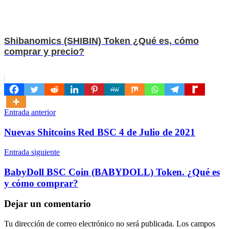
Shibanomics (SHIBIN) Token ¿Qué es, cómo
comprar y precio?
Navegación
Entrada anterior
de
Nuevas Shitcoins Red BSC 4 de Julio de 2021
entradas
Entrada siguiente
BabyDoll BSC Coin (BABYDOLL) Token. ¿Qué es
y cómo comprar?
Dejar un comentario
Tu dirección de correo electrónico no será publicada.
Los campos