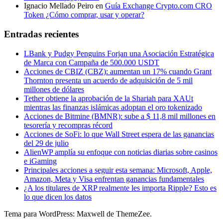
Ignacio Mellado Peiro
en
Guía Exchange Crypto.com CRO
Token ¿Cómo comprar, usar y operar?
Entradas recientes
LBank y Pudgy Penguins Forjan una Asociación Estratégica
de Marca con Campaña de 500.000 USDT
Acciones de CBIZ (CBZ): aumentan un 17% cuando Grant
Thornton presenta un acuerdo de adquisición de 5 mil
millones de dólares
Tether obtiene la aprobación de la Shariah para XAUt
mientras las finanzas islámicas adoptan el oro tokenizado
Acciones de Bitmine (BMNR): sube a $ 11,8 mil millones en
tesorería y recompras récord
Acciones de SoFi: lo que Wall Street espera de las ganancias
del 29 de julio
AlienWP amplía su enfoque con noticias diarias sobre casinos
e iGaming
Principales acciones a seguir esta semana: Microsoft, Apple,
Amazon, Meta y Visa enfrentan ganancias fundamentales
¿A los titulares de XRP realmente les importa Ripple? Esto es
lo que dicen los datos
Tema para WordPress: Maxwell de ThemeZee.