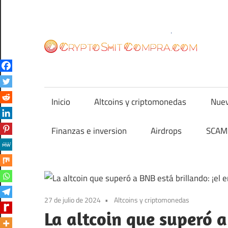
Saltar
al
contenido
cr
Inicio
Altcoins y criptomonedas
Nuev
Finanzas e inversion
Airdrops
SCAM 
27 de julio de 2024
Altcoins y criptomonedas
La altcoin que superó a