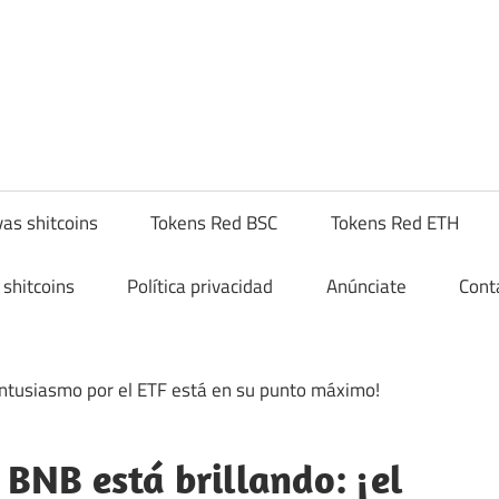
yptoshitcompra.com
as shitcoins
Tokens Red BSC
Tokens Red ETH
shitcoins
Política privacidad
Anúnciate
Cont
 BNB está brillando: ¡el