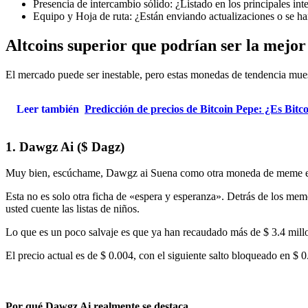
Presencia de intercambio sólido: ¿Listado en los principales in
Equipo y Hoja de ruta: ¿Están enviando actualizaciones o se ha
Altcoins superior que podrían ser la mejo
El mercado puede ser inestable, pero estas monedas de tendencia muest
Leer también
Predicción de precios de Bitcoin Pepe: ¿Es Bit
1. Dawgz Ai ($ Dagz)
Muy bien, escúchame,
Dawgz ai
Suena como otra moneda de meme en la
Esta no es solo otra ficha de «espera y esperanza». Detrás de los meme
usted cuente las listas de niños.
Lo que es un poco salvaje es que ya han recaudado más de $ 3.4 mill
El precio actual es de $ 0.004, con el siguiente salto bloqueado en $
Por qué Dawgz Ai realmente se destaca