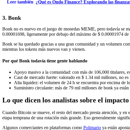
Leer también
¿Qué es Ondo Finance? Explorando las finanzas
3. Bonk
Bonk no es nuevo en el juego de monedas MEME, pero todavía se mant
0.00001698, ligeramente por debajo del máximo de $ 0.00001974 de la
Bonk se ha quedado gracias a una gran comunidad y un volumen comerc
mientras los tokens más nuevos van y vienen.
Por qué Bonk todavía tiene gente hablando
Apoyo masivo a la comunidad: con más de 106,000 titulares, e
Caut de mercado fuerte: valorado en $ 1.34 mil millones, no e
Alta liquidez: el volumen de 24 h se encuentra por encima de los
Suministro circulante: más de 79 mil millones de bonk ya están e
Lo que dicen los analistas sobre el impacto
Cuando Bitcoin se mueve, el resto del mercado presta atención, y en
etapa temprana de una rotación más grande. Eso generalmente signific
Algunos comerciantes en plataformas como
Polimario
ya están aposta