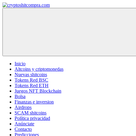
Saltar
al
cryptoshitcompra.com
contenido
Inicio
Altcoins y criptomonedas
Nuevas shitcoins
Tokens Red BSC
Tokens Red ETH
Juegos NFT Blockchain
Bolsa
Finanzas e inversion
Airdrops
SCAM shitcoins
Política privacidad
Anúnciate
Contacto
Predicciones