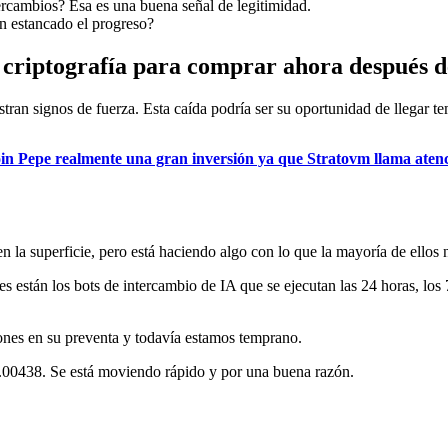
tercambios? Esa es una buena señal de legitimidad.
n estancado el progreso?
r criptografía para comprar ahora después d
ran signos de fuerza. Esta caída podría ser su oportunidad de llegar t
coin Pepe realmente una gran inversión ya que Stratovm llama aten
 superficie, pero está haciendo algo con lo que la mayoría de ellos nu
s están los bots de intercambio de IA que se ejecutan las 24 horas, los 
ones en su preventa y todavía estamos temprano.
 0.00438. Se está moviendo rápido y por una buena razón.