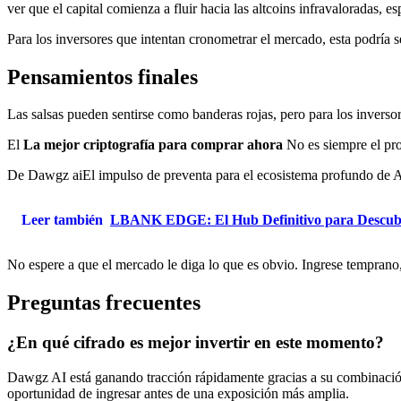
ver que el capital comienza a fluir hacia las altcoins infravaloradas,
Para los inversores que intentan cronometrar el mercado, esta podría se
Pensamientos finales
Las salsas pueden sentirse como banderas rojas, pero para los inverso
El
La mejor criptografía para comprar ahora
No es siempre el proy
De
Dawgz ai
El impulso de preventa para el ecosistema profundo de A
Leer también
LBANK EDGE: El Hub Definitivo para Descubri
No espere a que el mercado le diga lo que es obvio. Ingrese temprano
Preguntas frecuentes
¿En qué cifrado es mejor invertir en este momento?
Dawgz AI está ganando tracción rápidamente gracias a su combinación 
oportunidad de ingresar antes de una exposición más amplia.