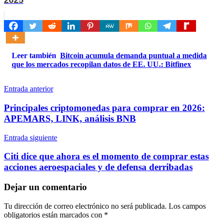
2025
Leer también
Bitcoin acumula demanda puntual a medida
que los mercados recopilan datos de EE. UU.: Bitfinex
Navegación
Entrada anterior
de
Principales criptomonedas para comprar en 2026:
entradas
APEMARS, LINK, análisis BNB
Entrada siguiente
Citi dice que ahora es el momento de comprar estas
acciones aeroespaciales y de defensa derribadas
Dejar un comentario
Tu dirección de correo electrónico no será publicada.
Los campos
obligatorios están marcados con
*