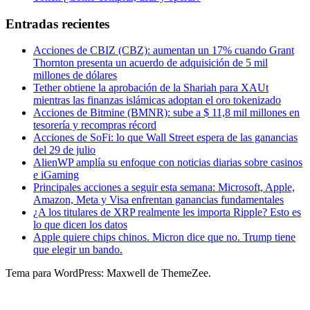
Entradas recientes
Acciones de CBIZ (CBZ): aumentan un 17% cuando Grant
Thornton presenta un acuerdo de adquisición de 5 mil
millones de dólares
Tether obtiene la aprobación de la Shariah para XAUt
mientras las finanzas islámicas adoptan el oro tokenizado
Acciones de Bitmine (BMNR): sube a $ 11,8 mil millones en
tesorería y recompras récord
Acciones de SoFi: lo que Wall Street espera de las ganancias
del 29 de julio
AlienWP amplía su enfoque con noticias diarias sobre casinos
e iGaming
Principales acciones a seguir esta semana: Microsoft, Apple,
Amazon, Meta y Visa enfrentan ganancias fundamentales
¿A los titulares de XRP realmente les importa Ripple? Esto es
lo que dicen los datos
Apple quiere chips chinos. Micron dice que no. Trump tiene
que elegir un bando.
Tema para WordPress: Maxwell de ThemeZee.