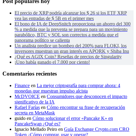
Post populares hoy
El precio de XRP podría alcanzar los $ 26 si los ETF XRP
vea las entradas de $ 5B en el primer mes
El bono de IA de DeepSnitch proporciona un ahorro del 300
% a medida que la preventa se prepara para un movimiento
parabólico, BTC y SOL son correctos a medida que el
panorama político se calienta
Un analista predice un bombeo del 200% para FLOKI, los
inversores muestran un gran interés en APORK y Shiba Inu
¿Qué es AGIX Coin? Reseñas de precios de Singularity
¡Uno había ganado el 7.000 por ciento!
Comentarios recientes
Finance
en
La mejor criptografía para comprar ahora: 4
monedas que muestran impulso alcista
McDVOICE
en
Consumidores que desconocen el impacto
significativo de la IA
Rafael Farías
en
Cómo encontrar su frase de recuperación
secreta en MetaMask
guido
en
Cómo solucionar el error «Pancake K» en
PancakeSwap ¿Qué es?
Ignacio Mellado Peiro
en
Guía Exchange Crypto.com CRO
Token ¿Cómo comprar, usar y operar?