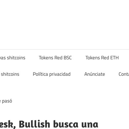
yptoshitcompra.com
as shitcoins
Tokens Red BSC
Tokens Red ETH
shitcoins
Política privacidad
Anúnciate
Cont
esk, Bullish busca una