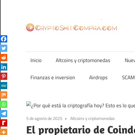
Saltar
al
contenido
cr
Inicio
Altcoins y criptomonedas
Nuev
Finanzas e inversion
Airdrops
SCAM 
5 de agosto de 2025
Altcoins y criptomonedas
El propietario de Coind