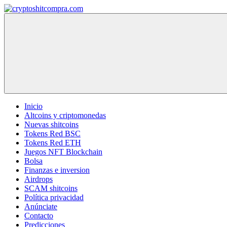
Saltar
al
cryptoshitcompra.com
contenido
Inicio
Altcoins y criptomonedas
Nuevas shitcoins
Tokens Red BSC
Tokens Red ETH
Juegos NFT Blockchain
Bolsa
Finanzas e inversion
Airdrops
SCAM shitcoins
Política privacidad
Anúnciate
Contacto
Predicciones