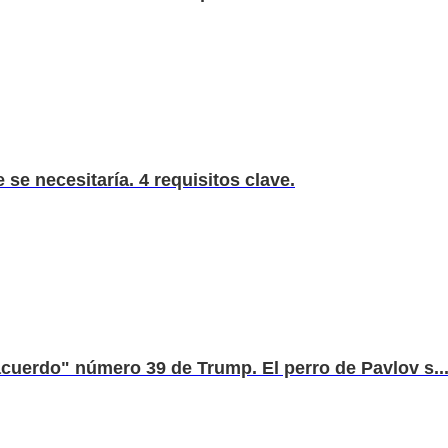
e se necesitaría. 4 requisitos clave.
"acuerdo" número 39 de Trump. El perro de Pavlov s..