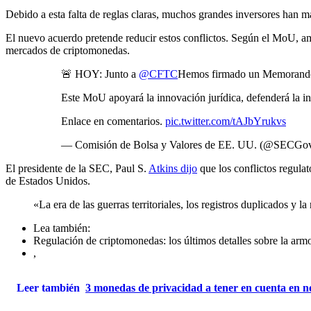
Debido a esta falta de reglas claras, muchos grandes inversores han m
El nuevo acuerdo pretende reducir estos conflictos. Según el MoU, am
mercados de criptomonedas.
🚨 HOY: Junto a
@CFTC
Hemos firmado un Memorando de
Este MoU apoyará la innovación jurídica, defenderá la in
Enlace en comentarios.
pic.twitter.com/tAJbYrukvs
— Comisión de Bolsa y Valores de EE. UU. (@SECGo
El presidente de la SEC, Paul S.
Atkins dijo
que los conflictos regula
de Estados Unidos.
«La era de las guerras territoriales, los registros duplicados y
Lea también:
Regulación de criptomonedas: los últimos detalles sobre la ar
,
Leer también
3 monedas de privacidad a tener en cuenta en 