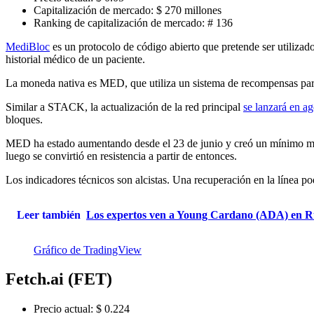
Capitalización de mercado: $ 270 millones
Ranking de capitalización de mercado: # 136
MediBloc
es un protocolo de código abierto que pretende ser utilizado
historial médico de un paciente.
La moneda nativa es MED, que utiliza un sistema de recompensas para 
Similar a STACK, la actualización de la red principal
se lanzará en ag
bloques.
MED ha estado aumentando desde el 23 de junio y creó un mínimo más al
luego se convirtió en resistencia a partir de entonces.
Los indicadores técnicos son alcistas. Una recuperación en la línea p
Leer también
Los expertos ven a Young Cardano (ADA) en Ruvi
Gráfico de TradingView
Fetch.ai (FET)
Precio actual: $ 0.224