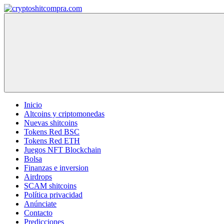
Saltar
al
cryptoshitcompra.com
contenido
Inicio
Altcoins y criptomonedas
Nuevas shitcoins
Tokens Red BSC
Tokens Red ETH
Juegos NFT Blockchain
Bolsa
Finanzas e inversion
Airdrops
SCAM shitcoins
Política privacidad
Anúnciate
Contacto
Predicciones