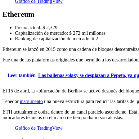
Gráfico de TradingView
Ethereum
Precio actual: $ 2,329
Capitalización de mercado: $ 272 mil millones
Ranking de capitalización de mercado: # 2
Ethereum se lanzó en 2015 como una cadena de bloques descentraliz
Fue una de las plataformas originales que permitió a los desarrollador
Leer también
Las ballenas solaxy se desplazan a Pepeto, ya 
El 15 de abril, la «bifurcación de Berlín» se activó después del bloq
Tenedor
instrumento
una nueva estructura para reducir las tarifas del g
ETH actualmente cotiza dentro de un canal paralelo ascendente. Está i
indicadores técnicos en el marco de tiempo diario son alcistas.
Gráfico de TradingView