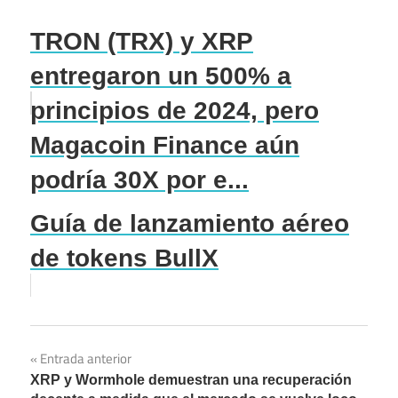
TRON (TRX) y XRP
entregaron un 500% a
principios de 2024, pero
Magacoin Finance aún
podría 30X por e...
Guía de lanzamiento aéreo
de tokens BullX
Entrada anterior
Navegación
XRP y Wormhole demuestran una recuperación