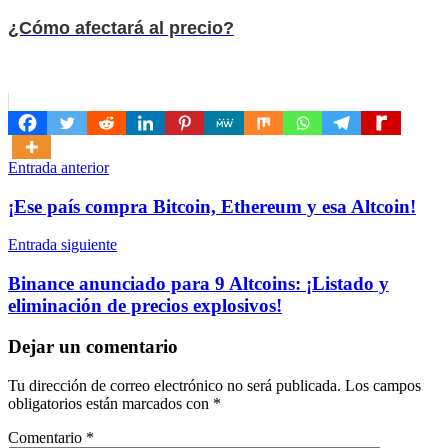
¿Cómo afectará al precio?
Navegación
Entrada anterior
de
¡Ese país compra Bitcoin, Ethereum y esa Altcoin!
entradas
Entrada siguiente
Binance anunciado para 9 Altcoins: ¡Listado y
eliminación de precios explosivos!
Dejar un comentario
Tu dirección de correo electrónico no será publicada.
Los campos
obligatorios están marcados con
*
Comentario
*