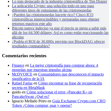
Lo más destacado de la industria criptográfica de Tim Draper
La aplicación Crypto: una solución todo en uno para
diferentes tipos de entusiastas de las criptomonedas
¿Pueden las criptomonedas hacerte rico? Cinco ICO
criptográficas imprescindibles y preparadas para obtener
retornos masivos este año
Bitcoin parece indeciso ya que el precio se niega a subir más
allá de los 64.500 dólares; Así es como están reaccionando las
altcoins
¿Podría el ROI de 30.000x previsto por BlockDAG ofrecer
resultados comparables?
Comentarios recientes
Finance
en
La mejor criptografía para comprar ahora: 4
monedas que muestran impulso alcista
McDVOICE
en
Consumidores que desconocen el impacto
significativo de la IA
Rafael Farías
en
Cómo encontrar su frase de recuperación
secreta en MetaMask
guido
en
Cómo solucionar el error «Pancake K» en
PancakeSwap ¿Qué es?
Ignacio Mellado Peiro
en
Guía Exchange Crypto.com CRO
Token ¿Cómo comprar, usar y operar?