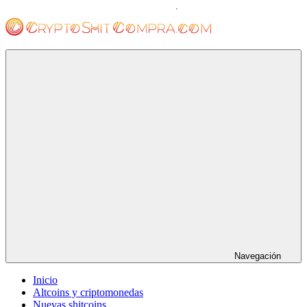
Saltar
al
contenido
cryptoshitcompra.com
Navegación
Inicio
Altcoins y criptomonedas
Nuevas shitcoins