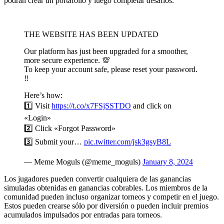
podrán crear un portafolio y luego completar desafíos.
THE WEBSITE HAS BEEN UPDATED
Our platform has just been upgraded for a smoother,
more secure experience. 💯
To keep your account safe, please reset your password.
‼️
Here’s how:
1️⃣ Visit
https://t.co/x7FSjSSTDO
and click on
«Login»
2️⃣ Click «Forgot Password»
3️⃣ Submit your…
pic.twitter.com/jsk3gsyB8L
— Meme Moguls (@meme_moguls)
January 8, 2024
Los jugadores pueden convertir cualquiera de las ganancias
simuladas obtenidas en ganancias cobrables. Los miembros de la
comunidad pueden incluso organizar torneos y competir en el juego.
Estos pueden crearse sólo por diversión o pueden incluir premios
acumulados impulsados por entradas para torneos.