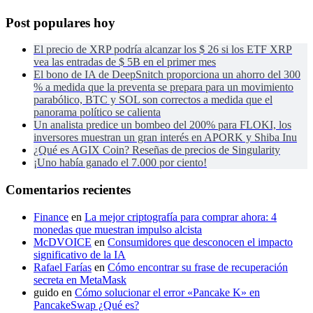
Post populares hoy
El precio de XRP podría alcanzar los $ 26 si los ETF XRP
vea las entradas de $ 5B en el primer mes
El bono de IA de DeepSnitch proporciona un ahorro del 300
% a medida que la preventa se prepara para un movimiento
parabólico, BTC y SOL son correctos a medida que el
panorama político se calienta
Un analista predice un bombeo del 200% para FLOKI, los
inversores muestran un gran interés en APORK y Shiba Inu
¿Qué es AGIX Coin? Reseñas de precios de Singularity
¡Uno había ganado el 7.000 por ciento!
Comentarios recientes
Finance
en
La mejor criptografía para comprar ahora: 4
monedas que muestran impulso alcista
McDVOICE
en
Consumidores que desconocen el impacto
significativo de la IA
Rafael Farías
en
Cómo encontrar su frase de recuperación
secreta en MetaMask
guido
en
Cómo solucionar el error «Pancake K» en
PancakeSwap ¿Qué es?