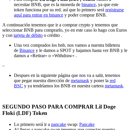
necesitar BNB, que es la moneda de
binance
, ya que este
token funciona por su red. así que lo primero será
registrarse
aquí para entrar en binance
y poder comprar BNB.
A continuación tenemos que ir a comprar crypto y tenemos que
seleccionar BNB para comprarlo, yo en este caso lo hago con Euros
y con
tarjeta de débito
o crédito .
Una vez comprados los bnb, nos vamos a nuestra billetera
de
Binance
y le damos a SPOT y bajamos hasta ver BNB y le
damos a «Retirar» o «Withdraw» .
–
Despues en la siguiente página que nos va a salir, tenemos
que pegar nuestra dirección de
metamask
y poner la
red
BSC
y ya tendríamos los BNB en nuestra cartera
metamask
.
SEGUNDO PASO PARA COMPRAR Lil Doge
Floki (LDF) Token
Lo primero será ir a
pancake
swap:
Pancake
Al llegar a pancake swap tenemos que conectar nuestra