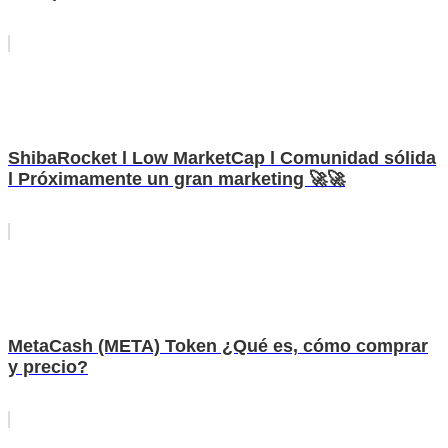
ShibaRocket l Low MarketCap l Comunidad sólida
l Próximamente un gran marketing 🚀🚀
MetaCash (META) Token ¿Qué es, cómo comprar
y precio?