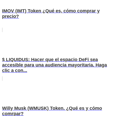
IMOV (IMT) Token ¿Qué es, cómo comprar y
precio?
$ LIQUIDUS: Hacer que el espacio DeFi sea
accesible para una audiencia mayoritaria. Haga
clic a con...
Willy Musk (WMUSK) Token. ¿Qué es y cómo
comrpar?