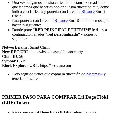
Una vez tengamos nuestra cartera de metamask creada , lo
que tenemos que hacer es copiar nuestra dirección tal y como
indico con la flecha y ponerla con la red de
Binance
Smart
Chain.
Para ponerla con la red de
Binance
SmartChain tenemos que
hacer lo siguiente:
Donde pone “
RED PRINCIPAL ETHERUM”
le das y a
continuación añades
“red personalizada”
y pones lo
siguiente:
Network name:
Smart Chain
New RPC URL:
https://bsc-dataseed.binance.org/
ChainID
: 56
Symbol
: BNB
Block Explorer URL
: https://bscscan.com
Acto seguido tienes que copiar la dirección de
Metamask
y
tenerla en esa red.
PRIMER PASO PARA COMPRAR Lil Doge Floki
(LDF) Token
Para comprar
Lil Doge Floki (LDF) Token
vamos a