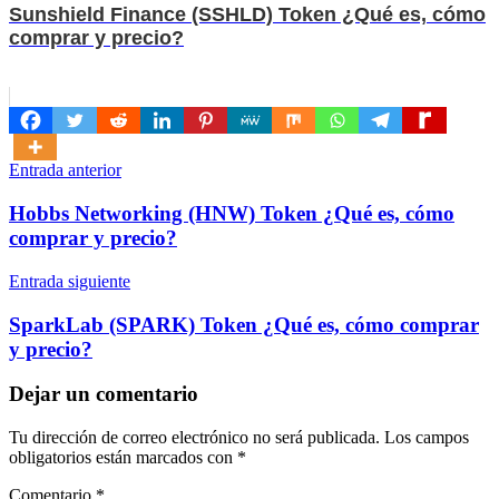
Sunshield Finance (SSHLD) Token ¿Qué es, cómo
comprar y precio?
Navegación
Entrada anterior
de
Hobbs Networking (HNW) Token ¿Qué es, cómo
entradas
comprar y precio?
Entrada siguiente
SparkLab (SPARK) Token ¿Qué es, cómo comprar
y precio?
Dejar un comentario
Tu dirección de correo electrónico no será publicada.
Los campos
obligatorios están marcados con
*
Comentario
*