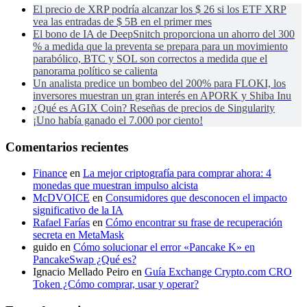
El precio de XRP podría alcanzar los $ 26 si los ETF XRP
vea las entradas de $ 5B en el primer mes
El bono de IA de DeepSnitch proporciona un ahorro del 300
% a medida que la preventa se prepara para un movimiento
parabólico, BTC y SOL son correctos a medida que el
panorama político se calienta
Un analista predice un bombeo del 200% para FLOKI, los
inversores muestran un gran interés en APORK y Shiba Inu
¿Qué es AGIX Coin? Reseñas de precios de Singularity
¡Uno había ganado el 7.000 por ciento!
Comentarios recientes
Finance
en
La mejor criptografía para comprar ahora: 4
monedas que muestran impulso alcista
McDVOICE
en
Consumidores que desconocen el impacto
significativo de la IA
Rafael Farías
en
Cómo encontrar su frase de recuperación
secreta en MetaMask
guido
en
Cómo solucionar el error «Pancake K» en
PancakeSwap ¿Qué es?
Ignacio Mellado Peiro
en
Guía Exchange Crypto.com CRO
Token ¿Cómo comprar, usar y operar?