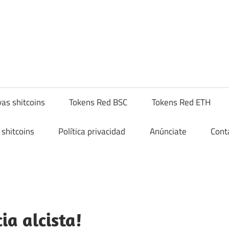
yptoshitcompra.com
as shitcoins
Tokens Red BSC
Tokens Red ETH
shitcoins
Política privacidad
Anúnciate
Cont
ia alcista!