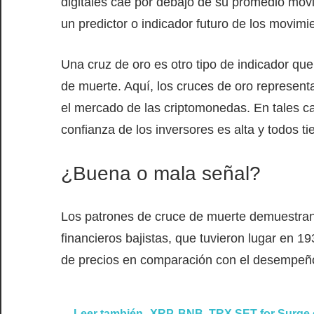
digitales cae por debajo de su promedio móv
un predictor o indicador futuro de los movim
Una cruz de oro es otro tipo de indicador que
de muerte. Aquí, los cruces de oro represent
el mercado de las criptomonedas. En tales cas
confianza de los inversores es alta y todos t
¿Buena o mala señal?
Los patrones de cruce de muerte demuestran 
financieros bajistas, que tuvieron lugar en 1
de precios en comparación con el desempeño 
Leer también
XRP, BNB, TRX SET for Surge en