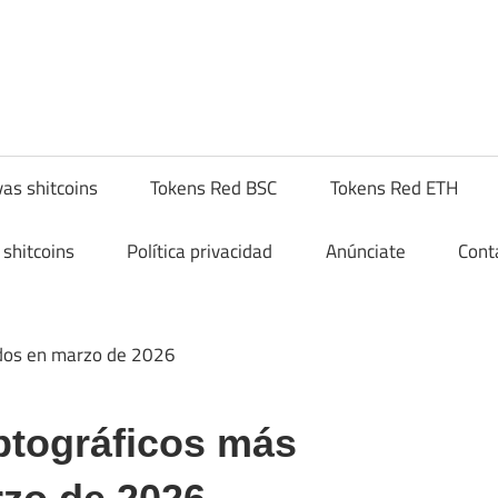
hitcompra.com
as shitcoins
Tokens Red BSC
Tokens Red ETH
shitcoins
Política privacidad
Anúnciate
Cont
ptográficos más