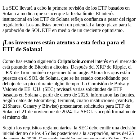
La SEC llevará a cabo la primera revisión de los ETF basados ​​en
Solana a medida que se acerque la fecha límite. El interés
institucional en los ETF de Solana refleja confianza a pesar del rigor
regulatorio. Los analistas prevén un potencial a largo plazo para la
aprobación de SOL ETF en medio de un creciente optimismo.
¡Los inversores están atentos a esta fecha para el
ETF de Solana!
Como has estado siguiendo
Criptokoin.com
el interés en el mercado
está pasando de Bitcoin a altcoins. Después del XRP de Ripple, el
TRX de Tron también experimentó un auge. Ahora los ojos están
puestos en el SOL de Solana, que se ha estado consolidando por
debajo de su pico durante algún tiempo. La Comisión de Bolsa y
Valores de EE. UU. (SEC) revisará varias solicitudes de ETF
basadas en Solana a partir de enero de 2025, informaron las fuentes.
Según datos de Bloomberg Terminal, cuatro instituciones (VanEck,
21Shares, Canary y Bitwise) presentaron solicitudes para ETF de
Solana el 21 de noviembre de 2024. La SEC las aceptó formalmente
el mismo día.
Según los requisitos reglamentarios, la SEC debe emitir una decisión
inicial dentro de los 45 días posteriores a la aceptación, antes del 25
de enero de 2025. Grayscale también quiere convertir Solana Trust