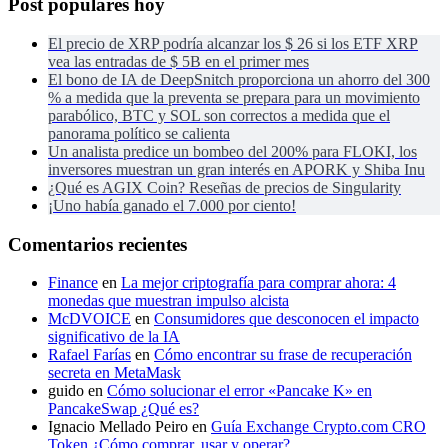
Post populares hoy
El precio de XRP podría alcanzar los $ 26 si los ETF XRP
vea las entradas de $ 5B en el primer mes
El bono de IA de DeepSnitch proporciona un ahorro del 300
% a medida que la preventa se prepara para un movimiento
parabólico, BTC y SOL son correctos a medida que el
panorama político se calienta
Un analista predice un bombeo del 200% para FLOKI, los
inversores muestran un gran interés en APORK y Shiba Inu
¿Qué es AGIX Coin? Reseñas de precios de Singularity
¡Uno había ganado el 7.000 por ciento!
Comentarios recientes
Finance
en
La mejor criptografía para comprar ahora: 4
monedas que muestran impulso alcista
McDVOICE
en
Consumidores que desconocen el impacto
significativo de la IA
Rafael Farías
en
Cómo encontrar su frase de recuperación
secreta en MetaMask
guido
en
Cómo solucionar el error «Pancake K» en
PancakeSwap ¿Qué es?
Ignacio Mellado Peiro
en
Guía Exchange Crypto.com CRO
Token ¿Cómo comprar, usar y operar?