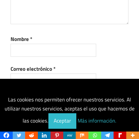
Nombre
*
Correo electrónico
*
Web
Las cookies nos permiten ofrecer nuestros servicios. Al
utilizar nuestros servicios, aceptas el uso que hacemos de
las cookies.
Aceptar
Más información.
Guarda mi nombre, correo electrónico y web en
este navegador para la próxima vez que comente.