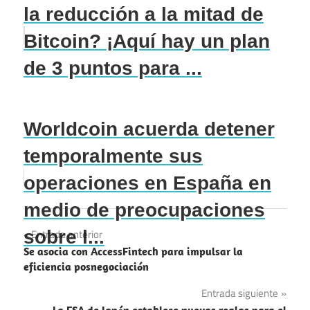
la reducción a la mitad de
Bitcoin? ¡Aquí hay un plan
de 3 puntos para ...
Worldcoin acuerda detener
temporalmente sus
operaciones en España en
medio de preocupaciones
Navegación
sobre l...
Entrada anterior
Se asocia con AccessFintech para impulsar la
de
eficiencia posnegociación
entradas
Entrada siguiente
La FSA de Japón establece nuevas reglas para el